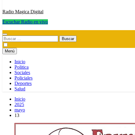
Radio Magica Digital
Escuchar Radio en vivo
Radio Magica Digital
Buscar:
Menú
Inicio
Politica
Sociales
Policiales
Deportes
Salud
Inicio
2025
mayo
13