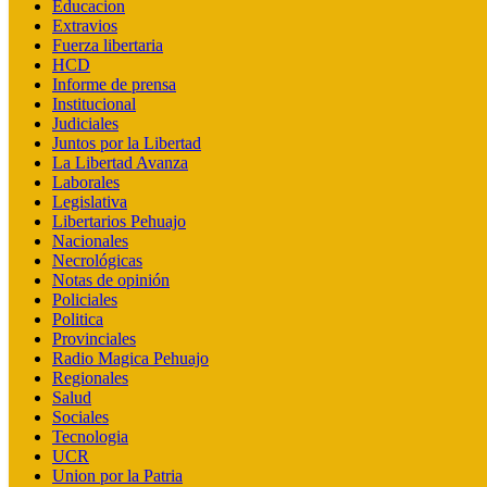
Educacion
Extravios
Fuerza libertaria
HCD
Informe de prensa
Institucional
Judiciales
Juntos por la Libertad
La Libertad Avanza
Laborales
Legislativa
Libertarios Pehuajo
Nacionales
Necrológicas
Notas de opinión
Policiales
Politica
Provinciales
Radio Magica Pehuajo
Regionales
Salud
Sociales
Tecnologia
UCR
Union por la Patria