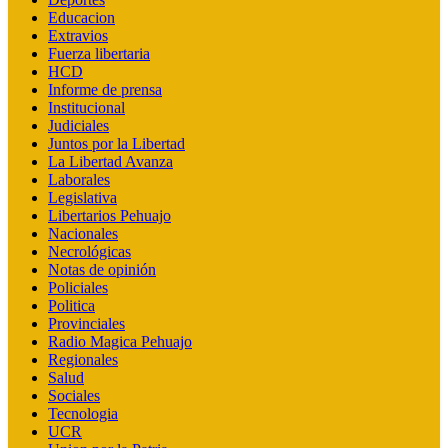
Educacion
Extravios
Fuerza libertaria
HCD
Informe de prensa
Institucional
Judiciales
Juntos por la Libertad
La Libertad Avanza
Laborales
Legislativa
Libertarios Pehuajo
Nacionales
Necrológicas
Notas de opinión
Policiales
Politica
Provinciales
Radio Magica Pehuajo
Regionales
Salud
Sociales
Tecnologia
UCR