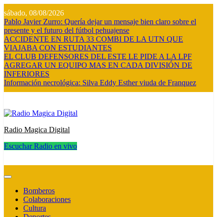
Saltar
sábado, 08/08/2026
al
Pablo Javier Zurro: Quería dejar un mensaje bien claro sobre el
contenido
presente y el futuro del fútbol pehuajense
ACCIDENTE EN RUTA 33 COMBI DE LA UTN QUE
VIAJABA CON ESTUDIANTES
EL CLUB DEFENSORES DEL ESTE LE PIDE A LA LPF
AGREGAR UN EQUIPO MAS EN CADA DIVISIÓN DE
INFERIORES
Información necrológica: Silva Eddy Esther viuda de Franquez
Radio Magica Digital
Escuchar Radio en vivo
Radio Magica Digital
Bomberos
Colaboraciones
Cultura
Deportes