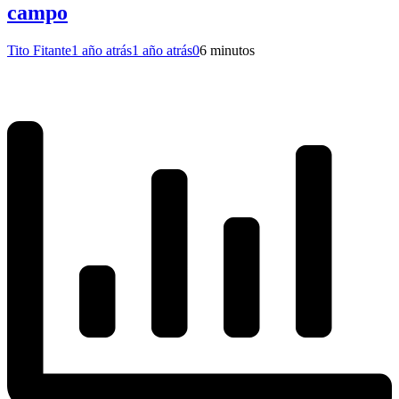
campo
Tito Fitante
1 año atrás
1 año atrás
0
6 minutos