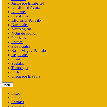
Juntos por la Libertad
La Libertad Avanza
Laborales
Legislativa
Libertarios Pehuajo
Nacionales
Necrológicas
Notas de opinión
Policiales
Politica
Provinciales
Radio Magica Pehuajo
Regionales
Salud
Sociales
Tecnologia
UCR
Union por la Patria
Menú
Inicio
Politica
Sociales
Policiales