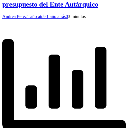
presupuesto del Ente Autárquico
Andrea Perez
1 año atrás
1 año atrás
0
3 minutos