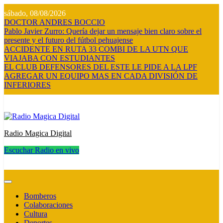
Saltar
sábado, 08/08/2026
al
DOCTOR ANDRES BOCCIO
contenido
Pablo Javier Zurro: Quería dejar un mensaje bien claro sobre el
presente y el futuro del fútbol pehuajense
ACCIDENTE EN RUTA 33 COMBI DE LA UTN QUE
VIAJABA CON ESTUDIANTES
EL CLUB DEFENSORES DEL ESTE LE PIDE A LA LPF
AGREGAR UN EQUIPO MAS EN CADA DIVISIÓN DE
INFERIORES
Radio Magica Digital
Escuchar Radio en vivo
Radio Magica Digital
Bomberos
Colaboraciones
Cultura
Deportes