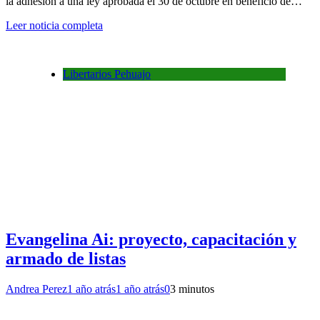
la adhesión a una ley aprobada el 30 de octubre en beneficio de…
Leer noticia completa
Libertarios Pehuajo
Evangelina Ai: proyecto, capacitación y
armado de listas
Andrea Perez
1 año atrás
1 año atrás
0
3 minutos