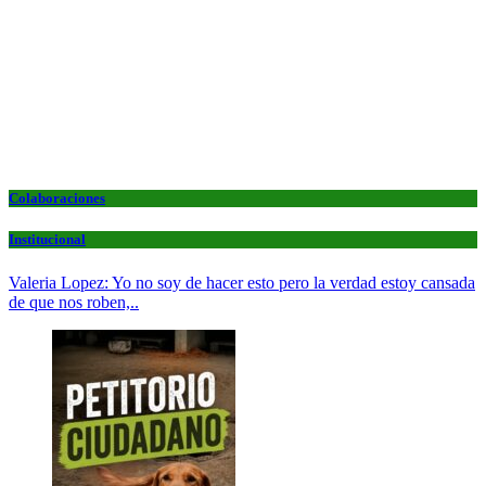
Colaboraciones
Institucional
Valeria Lopez: Yo no soy de hacer esto pero la verdad estoy cansada
de que nos roben,..