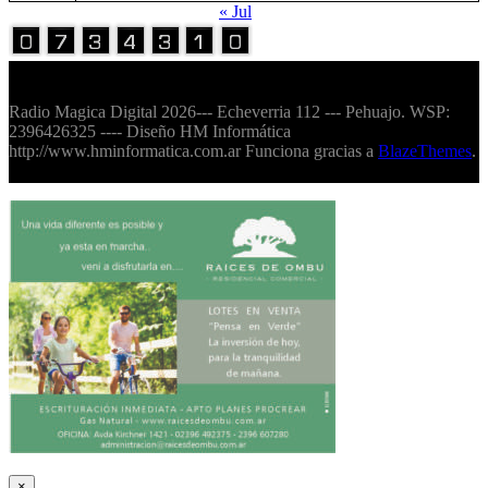
« Jul
Volver Arriba
Radio Magica Digital 2026--- Echeverria 112 --- Pehuajo. WSP:
2396426325 ---- Diseño HM Informática
http://www.hminformatica.com.ar Funciona gracias a
BlazeThemes
.
×