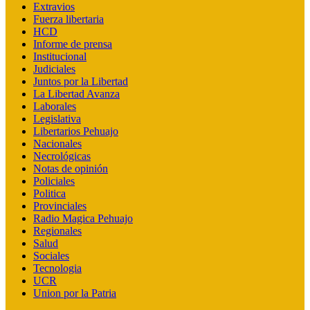
Extravios
Fuerza libertaria
HCD
Informe de prensa
Institucional
Judiciales
Juntos por la Libertad
La Libertad Avanza
Laborales
Legislativa
Libertarios Pehuajo
Nacionales
Necrológicas
Notas de opinión
Policiales
Politica
Provinciales
Radio Magica Pehuajo
Regionales
Salud
Sociales
Tecnologia
UCR
Union por la Patria