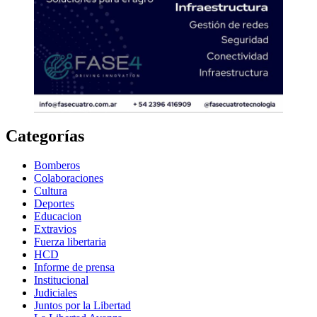
Categorías
Bomberos
Colaboraciones
Cultura
Deportes
Educacion
Extravios
Fuerza libertaria
HCD
Informe de prensa
Institucional
Judiciales
Juntos por la Libertad