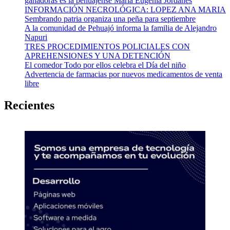
ganadoras es la pehuajense Maria Eugenia Jordanes
INFORMACIÓN NECROLÓGICA: LOPEZ ANA MARIA
Sembrando patria organiza una peña para septiembre
A la comunidad de Pehuajó informa la familia de Alejandro
Napuri
TRES PROCEDIMIENTOS POLICIALES CON
APREHENSIONES Y UNA DETENCIÓN
El comedor Todo por ellos celebra el Día del niño
Advertencia de farmacias por nuevos medicamentos de venta
libre
Recientes