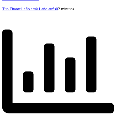
Tito Fitante
1 año atrás
1 año atrás
0
2 minutos