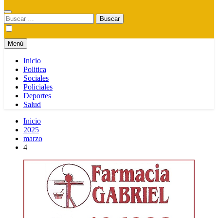
Buscar:
Menú
Inicio
Politica
Sociales
Policiales
Deportes
Salud
Inicio
2025
marzo
4