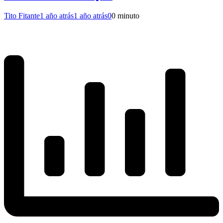
Tito Fitante
1 año atrás
1 año atrás
0
0 minuto