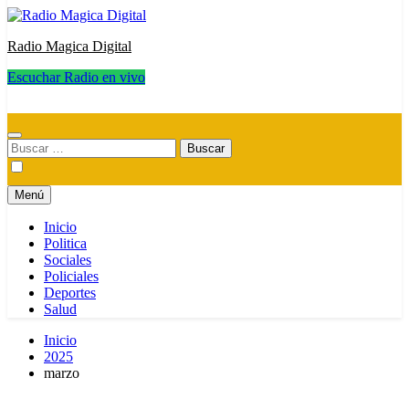
Radio Magica Digital
Escuchar Radio en vivo
Radio Magica Digital
Buscar:
Menú
Inicio
Politica
Sociales
Policiales
Deportes
Salud
Inicio
2025
marzo