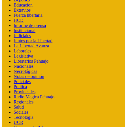
Educacion
Extravios
Fuerza libertaria
HCD
Informe de prensa
Institucional
Judiciales
Juntos por la Libertad
La Libertad Avanza
Laborales
Legislativa
Libertarios Pehuajo
Nacionales
Necrológicas
Notas de opinión
Policiales
Politica
Provinciales
Radio Magica Pehuajo
Regionales
Salud
Sociales
Tecnologia
UCR