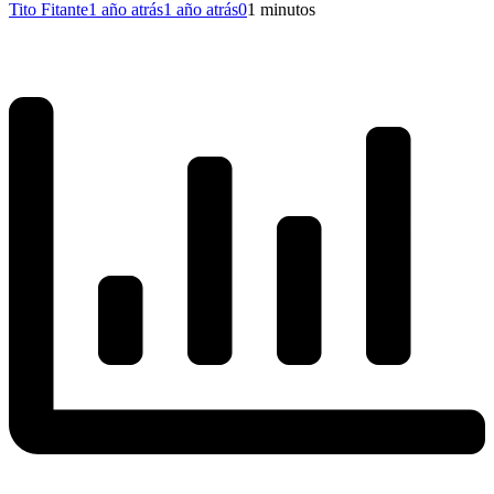
Tito Fitante
1 año atrás
1 año atrás
0
1 minutos