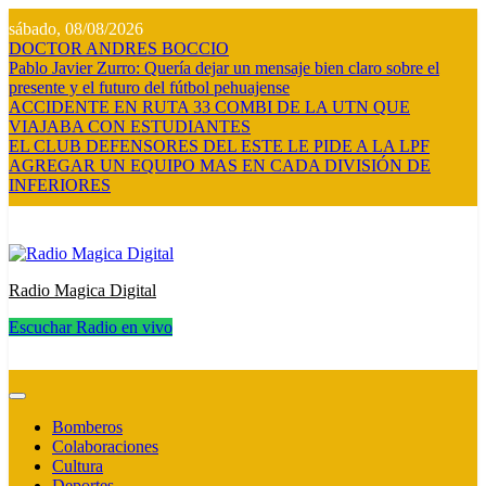
Saltar
sábado, 08/08/2026
al
DOCTOR ANDRES BOCCIO
contenido
Pablo Javier Zurro: Quería dejar un mensaje bien claro sobre el
presente y el futuro del fútbol pehuajense
ACCIDENTE EN RUTA 33 COMBI DE LA UTN QUE
VIAJABA CON ESTUDIANTES
EL CLUB DEFENSORES DEL ESTE LE PIDE A LA LPF
AGREGAR UN EQUIPO MAS EN CADA DIVISIÓN DE
INFERIORES
Radio Magica Digital
Escuchar Radio en vivo
Radio Magica Digital
Bomberos
Colaboraciones
Cultura
Deportes