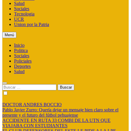
Salud
Sociales
Tecnologia
UCR
Union por la Patria
Menú
Inicio
Politica
Sociales
Policiales
Deportes
Salud
Buscar:
DOCTOR ANDRES BOCCIO
Pablo Javier Zurro: Quería dejar un mensaje bien claro sobre el
presente y el futuro del fútbol pehuajense
ACCIDENTE EN RUTA 33 COMBI DE LA UTN QUE
VIAJABA CON ESTUDIANTES
EL CLUB DEFENSORES DEL ESTE LE PIDE A LA LPF