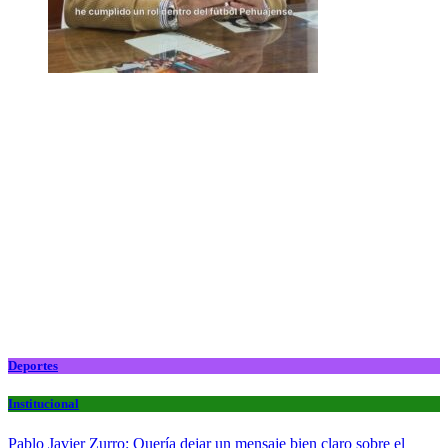
Deportes
Institucional
Pablo Javier Zurro: Quería dejar un mensaje bien claro sobre el