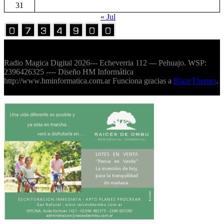
31
« Jul
Volver Arriba
Radio Magica Digital 2026--- Echeverria 112 --- Pehuajo. WSP:
2396426325 ---- Diseño HM Informática
http://www.hminformatica.com.ar Funciona gracias a
BlazeThemes
.