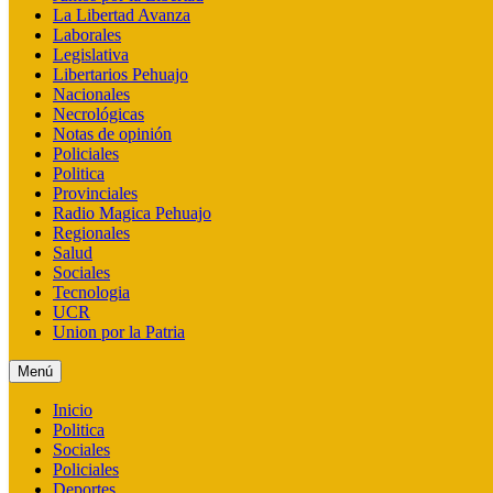
La Libertad Avanza
Laborales
Legislativa
Libertarios Pehuajo
Nacionales
Necrológicas
Notas de opinión
Policiales
Politica
Provinciales
Radio Magica Pehuajo
Regionales
Salud
Sociales
Tecnologia
UCR
Union por la Patria
Menú
Inicio
Politica
Sociales
Policiales
Deportes