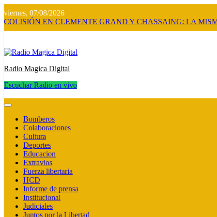
Saltar
viernes, 07/08/2026
al
COLISIÓN EN CLEMENTE GRAND Y CHASSAING: LA MISM
contenido
Radio Magica Digital
Escuchar Radio en vivo
Radio Magica Digital
Bomberos
Colaboraciones
Cultura
Deportes
Educacion
Extravios
Fuerza libertaria
HCD
Informe de prensa
Institucional
Judiciales
Juntos por la Libertad