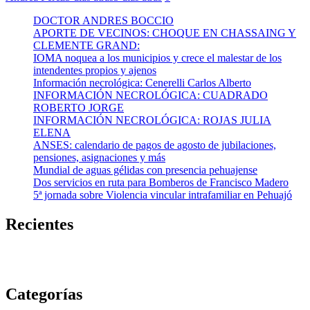
DOCTOR ANDRES BOCCIO
APORTE DE VECINOS: CHOQUE EN CHASSAING Y
CLEMENTE GRAND:
IOMA noquea a los municipios y crece el malestar de los
intendentes propios y ajenos
Información necrológica: Cenerelli Carlos Alberto
INFORMACIÓN NECROLÓGICA: CUADRADO
ROBERTO JORGE
INFORMACIÓN NECROLÓGICA: ROJAS JULIA
ELENA
ANSES: calendario de pagos de agosto de jubilaciones,
pensiones, asignaciones y más
Mundial de aguas gélidas con presencia pehuajense
Dos servicios en ruta para Bomberos de Francisco Madero
5ª jornada sobre Violencia vincular intrafamiliar en Pehuajó
Recientes
Categorías