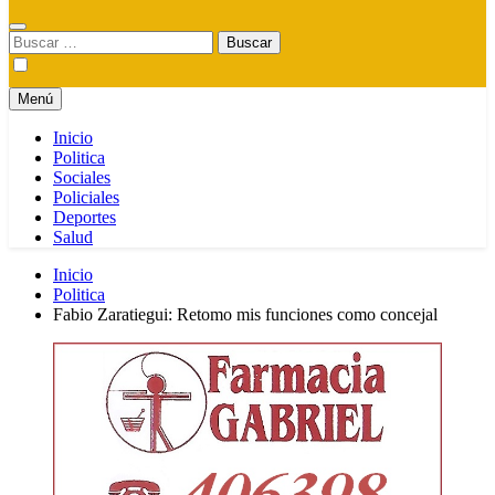
Buscar:
Menú
Inicio
Politica
Sociales
Policiales
Deportes
Salud
Inicio
Politica
Fabio Zaratiegui: Retomo mis funciones como concejal