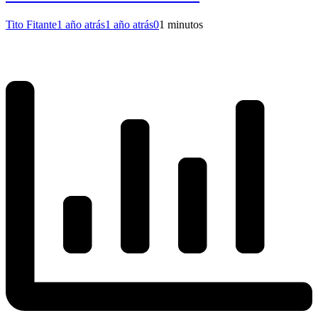
Tito Fitante
1 año atrás
1 año atrás
0
1 minutos