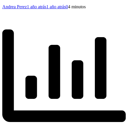
Andrea Perez
1 año atrás
1 año atrás
0
4 minutos