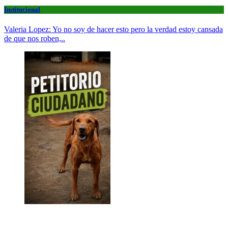
Institucional
Valeria Lopez: Yo no soy de hacer esto pero la verdad estoy cansada
de que nos roben,..