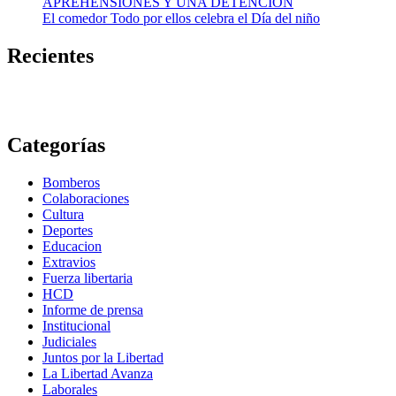
APREHENSIONES Y UNA DETENCIÓN
El comedor Todo por ellos celebra el Día del niño
Recientes
Categorías
Bomberos
Colaboraciones
Cultura
Deportes
Educacion
Extravios
Fuerza libertaria
HCD
Informe de prensa
Institucional
Judiciales
Juntos por la Libertad
La Libertad Avanza
Laborales