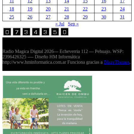
11
12
13
14
15
16
17
18
19
20
21
22
23
24
25
26
27
28
29
30
31
« Jul
Sep »
Volver Arriba
Radio Magica Digital 2026--- Echeverria 112 --- Pehuajo. WSP:
2396426325 ---- Diseño HM Informática
http://www.hminformatica.com.ar Funciona gracias a
BlazeThemes
.