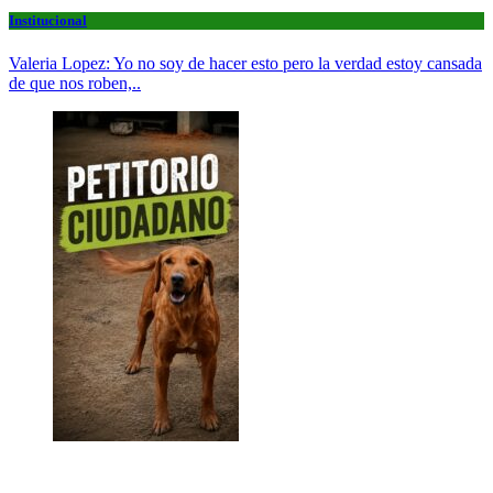
Institucional
Valeria Lopez: Yo no soy de hacer esto pero la verdad estoy cansada
de que nos roben,..