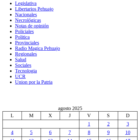
Legislativa
Libertarios Pehuajo
Nacionales
Necrológicas
Notas de opinión
Policiales
Politica
Provinciales
Radio Magica Pehuajo
Regionales
Salud
Sociales
Tecnologia
UCR
Union por la Patria
agosto 2025
L
M
X
J
V
S
D
1
2
3
4
5
6
7
8
9
10