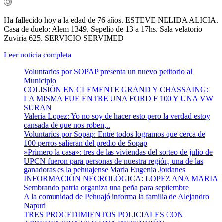
Ha fallecido hoy a la edad de 76 años. ESTEVE NELIDA ALICIA.
Casa de duelo: Alem 1349. Sepelio de 13 a 17hs. Sala velatorio
Zuviria 625. SERVICIO SERVIMED
Leer noticia completa
Voluntarios por SOPAP presenta un nuevo petitorio al
Municipio
COLISIÓN EN CLEMENTE GRAND Y CHASSAING:
LA MISMA FUE ENTRE UNA FORD F 100 Y UNA VW
SURAN
Valeria Lopez: Yo no soy de hacer esto pero la verdad estoy
cansada de que nos roben,..
Voluntarios por Sopap: Entre todos logramos que cerca de
100 perros salieran del predio de Sopap
»Primero la casa»: tres de las viviendas del sorteo de julio de
UPCN fueron para personas de nuestra región, una de las
ganadoras es la pehuajense Maria Eugenia Jordanes
INFORMACIÓN NECROLÓGICA: LOPEZ ANA MARIA
Sembrando patria organiza una peña para septiembre
A la comunidad de Pehuajó informa la familia de Alejandro
Napuri
TRES PROCEDIMIENTOS POLICIALES CON