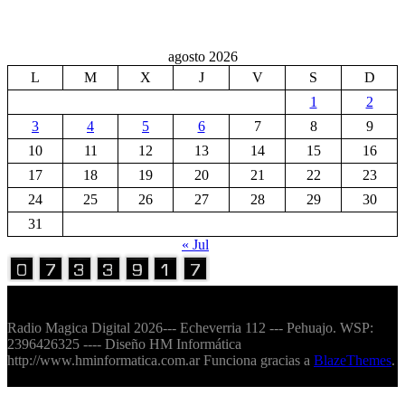
agosto 2026
L
M
X
J
V
S
D
1
2
3
4
5
6
7
8
9
10
11
12
13
14
15
16
17
18
19
20
21
22
23
24
25
26
27
28
29
30
31
« Jul
Volver Arriba
Radio Magica Digital 2026--- Echeverria 112 --- Pehuajo. WSP:
2396426325 ---- Diseño HM Informática
http://www.hminformatica.com.ar Funciona gracias a
BlazeThemes
.