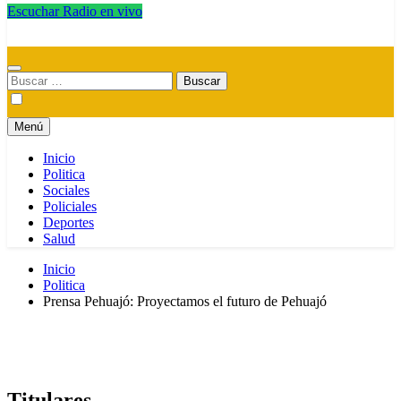
Escuchar Radio en vivo
Radio Magica Digital
Buscar:
Menú
Inicio
Politica
Sociales
Policiales
Deportes
Salud
Inicio
Politica
Prensa Pehuajó: Proyectamos el futuro de Pehuajó
Titulares