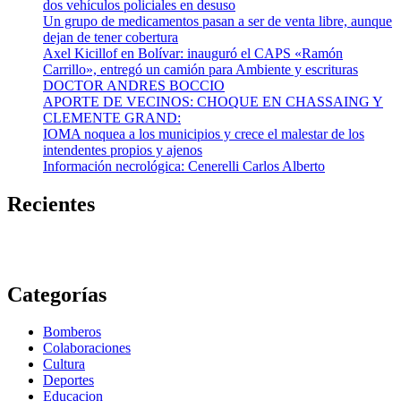
dos vehículos policiales en desuso
Un grupo de medicamentos pasan a ser de venta libre, aunque
dejan de tener cobertura
Axel Kicillof en Bolívar: inauguró el CAPS «Ramón
Carrillo», entregó un camión para Ambiente y escrituras
DOCTOR ANDRES BOCCIO
APORTE DE VECINOS: CHOQUE EN CHASSAING Y
CLEMENTE GRAND:
IOMA noquea a los municipios y crece el malestar de los
intendentes propios y ajenos
Información necrológica: Cenerelli Carlos Alberto
Recientes
Categorías
Bomberos
Colaboraciones
Cultura
Deportes
Educacion