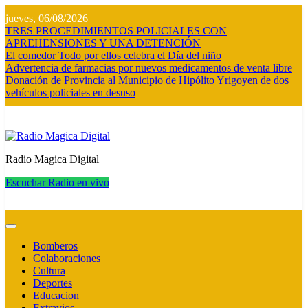
Saltar
jueves, 06/08/2026
al
TRES PROCEDIMIENTOS POLICIALES CON
contenido
APREHENSIONES Y UNA DETENCIÓN
El comedor Todo por ellos celebra el Día del niño
Advertencia de farmacias por nuevos medicamentos de venta libre
Donación de Provincia al Municipio de Hipólito Yrigoyen de dos
vehículos policiales en desuso
Radio Magica Digital
Escuchar Radio en vivo
Radio Magica Digital
Bomberos
Colaboraciones
Cultura
Deportes
Educacion
Extravios