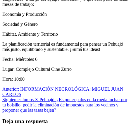
mesas de trabajo:
Economía y Producción
Sociedad y Género
Hábitat, Ambiente y Territorio
La planificación territorial es fundamental para pensar un Pehuajó
más justo, equilibrado y sustentable. ¡Sumá tus ideas!
Fecha: Miércoles 6
Lugar: Complejo Cultural Cine Zurro
Hora: 10:00
Navegación
Anterior:
INFORMACIÓN NECROLÓGICA: MIGUEL JUAN
CARLOS
de
Siguiente:
Juntos X Pehuajó: ¿Es poner palos en la rueda luchar por
entradas
tu bolsillo, pedir la eliminación de impuestos para los vecinos y
proponer que las tasas bajen?
Deja una respuesta