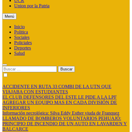
UCR
Union por la Patria
Menú
Inicio
Politica
Sociales
Policiales
Deportes
Salud
Buscar:
ACCIDENTE EN RUTA 33 COMBI DE LA UTN QUE
VIAJABA CON ESTUDIANTES
EL CLUB DEFENSORES DEL ESTE LE PIDE A LA LPF
AGREGAR UN EQUIPO MAS EN CADA DIVISIÓN DE
INFERIORES
Información necrológica: Silva Eddy Esther viuda de Franquez
LLAMADO DE BOMBEROS VOLUNTARIOS PEHUAJÓ:
PRINCIPIO DE INCENDIO DE UN AUTO EN LAVARDEN Y
BALCARCE