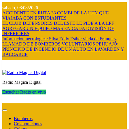
Saltar
sábado, 08/08/2026
al
ACCIDENTE EN RUTA 33 COMBI DE LA UTN QUE
contenido
VIAJABA CON ESTUDIANTES
EL CLUB DEFENSORES DEL ESTE LE PIDE A LA LPF
AGREGAR UN EQUIPO MAS EN CADA DIVISIÓN DE
INFERIORES
Información necrológica: Silva Eddy Esther viuda de Franquez
LLAMADO DE BOMBEROS VOLUNTARIOS PEHUAJÓ:
PRINCIPIO DE INCENDIO DE UN AUTO EN LAVARDEN Y
BALCARCE
Radio Magica Digital
Escuchar Radio en vivo
Radio Magica Digital
Bomberos
Colaboraciones
Cultura