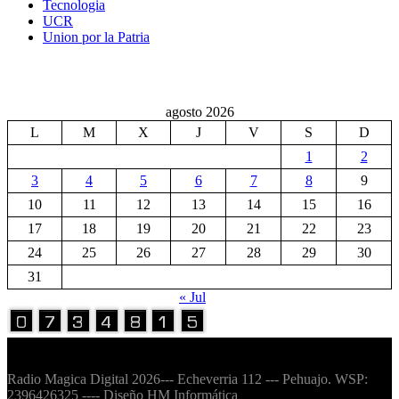
Tecnologia
UCR
Union por la Patria
agosto 2026
L
M
X
J
V
S
D
1
2
3
4
5
6
7
8
9
10
11
12
13
14
15
16
17
18
19
20
21
22
23
24
25
26
27
28
29
30
31
« Jul
Volver Arriba
Radio Magica Digital 2026--- Echeverria 112 --- Pehuajo. WSP:
2396426325 ---- Diseño HM Informática