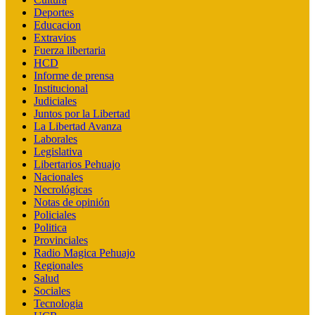
Deportes
Educacion
Extravios
Fuerza libertaria
HCD
Informe de prensa
Institucional
Judiciales
Juntos por la Libertad
La Libertad Avanza
Laborales
Legislativa
Libertarios Pehuajo
Nacionales
Necrológicas
Notas de opinión
Policiales
Politica
Provinciales
Radio Magica Pehuajo
Regionales
Salud
Sociales
Tecnologia