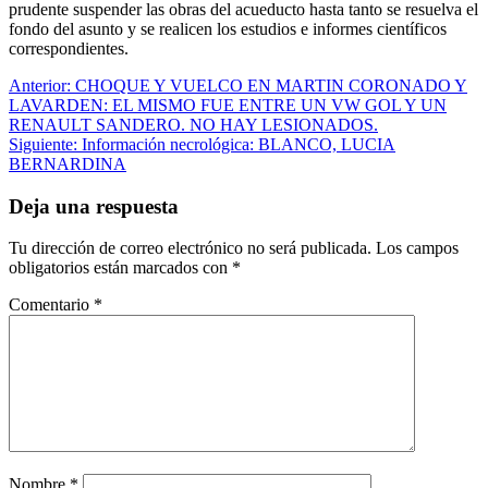
prudente suspender las obras del acueducto hasta tanto se resuelva el
fondo del asunto y se realicen los estudios e informes científicos
correspondientes.
Navegación
Anterior:
CHOQUE Y VUELCO EN MARTIN CORONADO Y
LAVARDEN: EL MISMO FUE ENTRE UN VW GOL Y UN
de
RENAULT SANDERO. NO HAY LESIONADOS.
entradas
Siguiente:
Información necrológica: BLANCO, LUCIA
BERNARDINA
Deja una respuesta
Tu dirección de correo electrónico no será publicada.
Los campos
obligatorios están marcados con
*
Comentario
*
Nombre
*