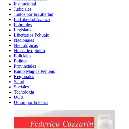
Institucional
Judiciales
Juntos por la Libertad
La Libertad Avanza
Laborales
Legislativa
Libertarios Pehuajo
Nacionales
Necrológicas
Notas de opinión
Policiales
Politica
Provinciales
Radio Magica Pehuajo
Regionales
Salud
Sociales
Tecnologia
UCR
Union por la Patria