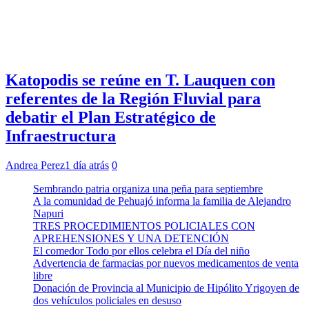
Katopodis se reúne en T. Lauquen con
referentes de la Región Fluvial para
debatir el Plan Estratégico de
Infraestructura
Andrea Perez
1 día atrás
0
Sembrando patria organiza una peña para septiembre
A la comunidad de Pehuajó informa la familia de Alejandro
Napuri
TRES PROCEDIMIENTOS POLICIALES CON
APREHENSIONES Y UNA DETENCIÓN
El comedor Todo por ellos celebra el Día del niño
Advertencia de farmacias por nuevos medicamentos de venta
libre
Donación de Provincia al Municipio de Hipólito Yrigoyen de
dos vehículos policiales en desuso