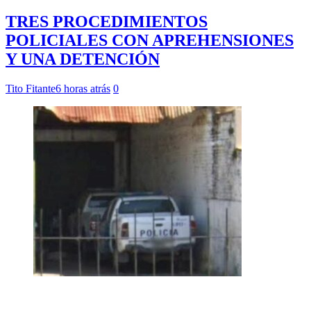
TRES PROCEDIMIENTOS
POLICIALES CON APREHENSIONES
Y UNA DETENCIÓN
Tito Fitante
6 horas atrás
0