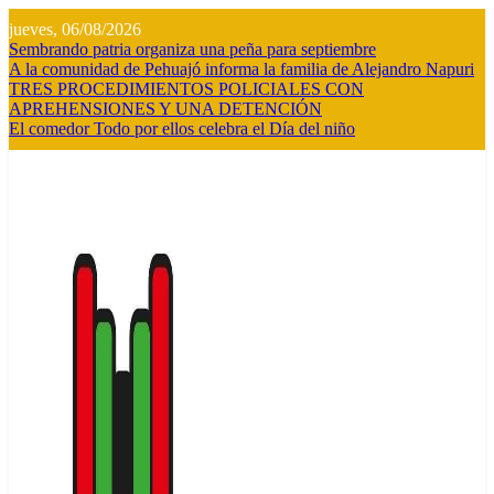
Saltar
jueves, 06/08/2026
al
Sembrando patria organiza una peña para septiembre
contenido
A la comunidad de Pehuajó informa la familia de Alejandro Napuri
TRES PROCEDIMIENTOS POLICIALES CON
APREHENSIONES Y UNA DETENCIÓN
El comedor Todo por ellos celebra el Día del niño