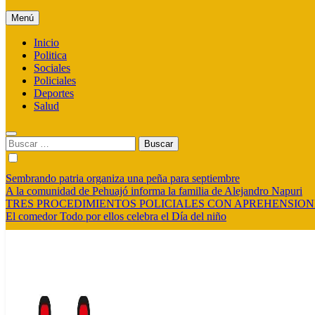
Menú
Inicio
Politica
Sociales
Policiales
Deportes
Salud
Buscar:
Sembrando patria organiza una peña para septiembre
A la comunidad de Pehuajó informa la familia de Alejandro Napuri
TRES PROCEDIMIENTOS POLICIALES CON APREHENSION
El comedor Todo por ellos celebra el Día del niño