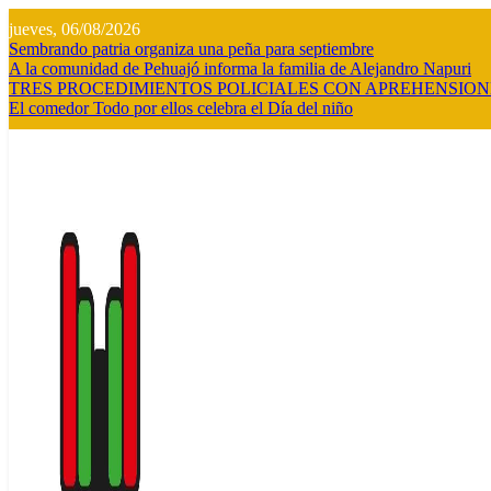
Saltar
jueves, 06/08/2026
al
Sembrando patria organiza una peña para septiembre
contenido
A la comunidad de Pehuajó informa la familia de Alejandro Napuri
TRES PROCEDIMIENTOS POLICIALES CON APREHENSION
El comedor Todo por ellos celebra el Día del niño