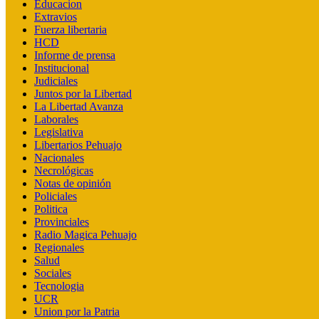
Educacion
Extravios
Fuerza libertaria
HCD
Informe de prensa
Institucional
Judiciales
Juntos por la Libertad
La Libertad Avanza
Laborales
Legislativa
Libertarios Pehuajo
Nacionales
Necrológicas
Notas de opinión
Policiales
Politica
Provinciales
Radio Magica Pehuajo
Regionales
Salud
Sociales
Tecnologia
UCR
Union por la Patria