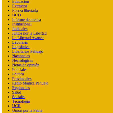
Educacion
Extravios
Fuerza libertaria
HCD
Informe de prensa
Institucional
Judiciales
Juntos por la Libertad
La Libertad Avanza
Laborales
Legislativa
Libertarios Pehuajo
Nacionales
Necrológicas
Notas de opinión
Policiales
Politica
Provinciales
Radio Magica Pehuajo
Regionales
Salud
Sociales
Tecnologia
UCR
Union por la Patria