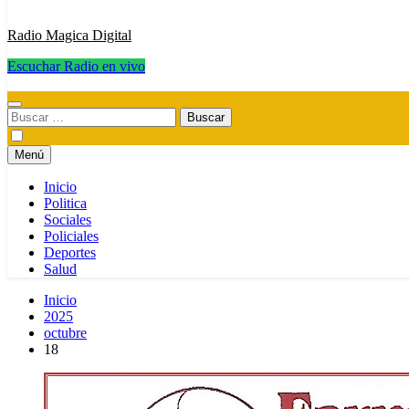
Radio Magica Digital
Escuchar Radio en vivo
Radio Magica Digital
Buscar:
Menú
Inicio
Politica
Sociales
Policiales
Deportes
Salud
Inicio
2025
octubre
18