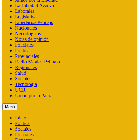
La Libertad Avanza
Laborales
Legislativa
Libertarios Pehuajo
Nacionales
Necrológicas
Notas de opinión
Policiales
Politica
Provinciales
Radio Magica Pehuajo
Regionales
Salud
Sociales
Tecnologia
UCR
Union por la Patria
Menú
Inicio
Politica
Sociales
Policiales