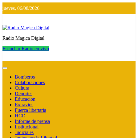
Saltar
jueves, 06/08/2026
al
contenido
Radio Magica Digital
Escuchar Radio en vivo
Radio Magica Digital
Bomberos
Colaboraciones
Cultura
Deportes
Educacion
Extravios
Fuerza libertaria
HCD
Informe de prensa
Institucional
Judiciales
Juntos por la Libertad