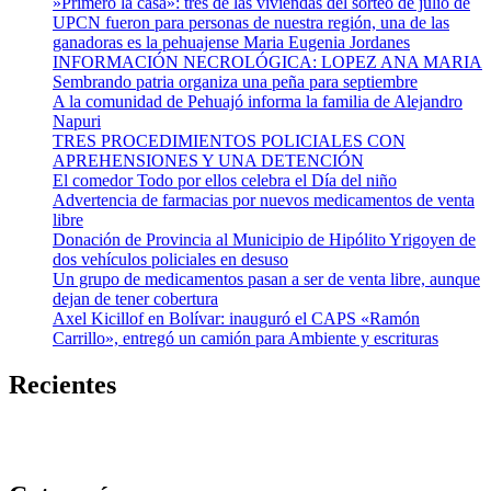
»Primero la casa»: tres de las viviendas del sorteo de julio de
UPCN fueron para personas de nuestra región, una de las
ganadoras es la pehuajense Maria Eugenia Jordanes
INFORMACIÓN NECROLÓGICA: LOPEZ ANA MARIA
Sembrando patria organiza una peña para septiembre
A la comunidad de Pehuajó informa la familia de Alejandro
Napuri
TRES PROCEDIMIENTOS POLICIALES CON
APREHENSIONES Y UNA DETENCIÓN
El comedor Todo por ellos celebra el Día del niño
Advertencia de farmacias por nuevos medicamentos de venta
libre
Donación de Provincia al Municipio de Hipólito Yrigoyen de
dos vehículos policiales en desuso
Un grupo de medicamentos pasan a ser de venta libre, aunque
dejan de tener cobertura
Axel Kicillof en Bolívar: inauguró el CAPS «Ramón
Carrillo», entregó un camión para Ambiente y escrituras
Recientes