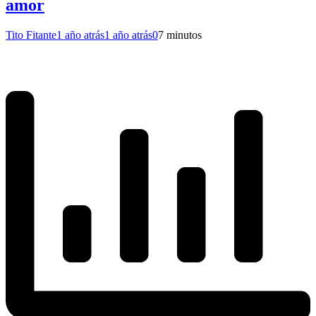
amor
Tito Fitante
1 año atrás
1 año atrás
0
7 minutos