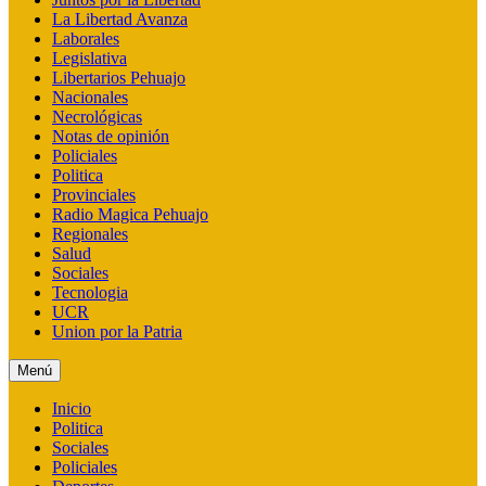
La Libertad Avanza
Laborales
Legislativa
Libertarios Pehuajo
Nacionales
Necrológicas
Notas de opinión
Policiales
Politica
Provinciales
Radio Magica Pehuajo
Regionales
Salud
Sociales
Tecnologia
UCR
Union por la Patria
Menú
Inicio
Politica
Sociales
Policiales