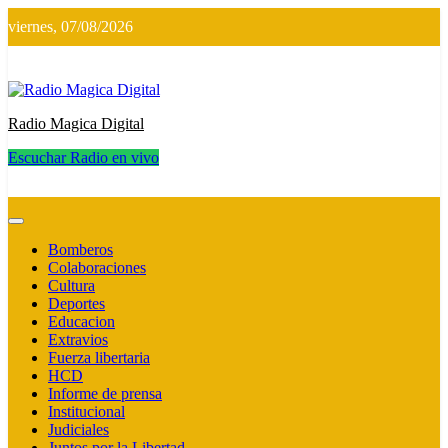
Saltar
viernes, 07/08/2026
al
contenido
Radio Magica Digital
Escuchar Radio en vivo
Radio Magica Digital
Bomberos
Colaboraciones
Cultura
Deportes
Educacion
Extravios
Fuerza libertaria
HCD
Informe de prensa
Institucional
Judiciales
Juntos por la Libertad