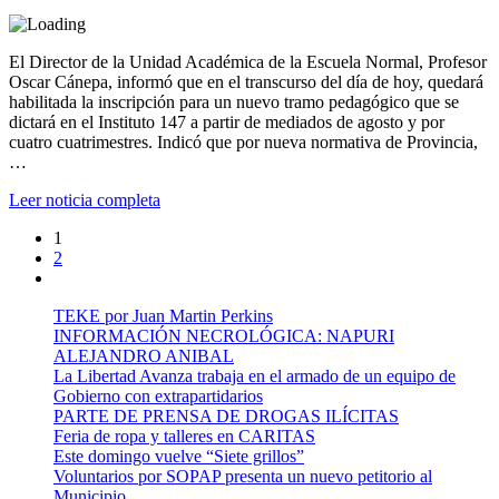
El Director de la Unidad Académica de la Escuela Normal, Profesor
Oscar Cánepa, informó que en el transcurso del día de hoy, quedará
habilitada la inscripción para un nuevo tramo pedagógico que se
dictará en el Instituto 147 a partir de mediados de agosto y por
cuatro cuatrimestres. Indicó que por nueva normativa de Provincia,
…
Leer noticia completa
1
2
TEKE por Juan Martin Perkins
INFORMACIÓN NECROLÓGICA: NAPURI
ALEJANDRO ANIBAL
La Libertad Avanza trabaja en el armado de un equipo de
Gobierno con extrapartidarios
PARTE DE PRENSA DE DROGAS ILÍCITAS
Feria de ropa y talleres en CARITAS
Este domingo vuelve “Siete grillos”
Voluntarios por SOPAP presenta un nuevo petitorio al
Municipio