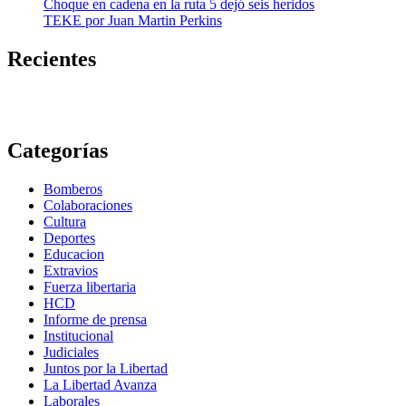
Choque en cadena en la ruta 5 dejó seis heridos
TEKE por Juan Martin Perkins
Recientes
Categorías
Bomberos
Colaboraciones
Cultura
Deportes
Educacion
Extravios
Fuerza libertaria
HCD
Informe de prensa
Institucional
Judiciales
Juntos por la Libertad
La Libertad Avanza
Laborales