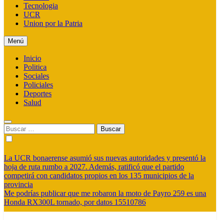
Tecnologia
UCR
Union por la Patria
Menú
Inicio
Politica
Sociales
Policiales
Deportes
Salud
Buscar:
La UCR bonaerense asumió sus nuevas autoridades y presentó la
hoja de ruta rumbo a 2027. Además, ratificó que el partido
competirá con candidatos propios en los 135 municipios de la
provincia
Me podrías publicar que me robaron la moto de Payro 259 es una
Honda RX300L tornado, por datos 15510786