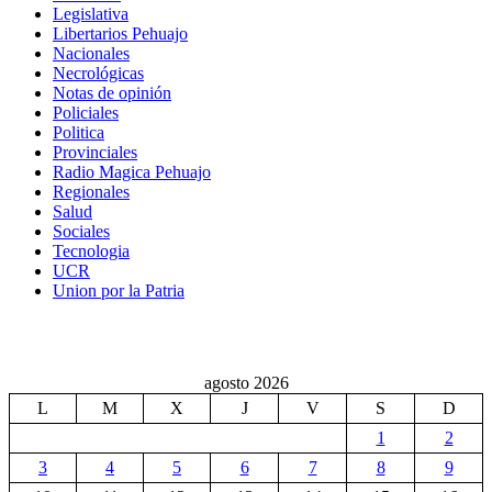
Legislativa
Libertarios Pehuajo
Nacionales
Necrológicas
Notas de opinión
Policiales
Politica
Provinciales
Radio Magica Pehuajo
Regionales
Salud
Sociales
Tecnologia
UCR
Union por la Patria
agosto 2026
L
M
X
J
V
S
D
1
2
3
4
5
6
7
8
9