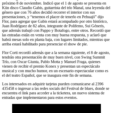
próximo 8 de noviembre. Indicó que el 1 de agosto se presenta en
Kiin disco Claudio Gabis, guitarrista del trío Manal, una leyenda del
género que con 76 años decidió recorrer el interior con sus
presentaciones, y “tenemos el placer de tenerlo en Pehuajó” dijo
Flor, para agregar que Gabis estará acompañado por otro histórico,
Juan Rodríguez de 82 años, integrante de Polifemo, Sui Géneris,
que además trabajó con Pappo y Botafogo, entre otros. Recordó que
las entradas están en venta con muy buena respuesta, y aclaró que
habrá mesas solo en planta baja, con lugares limitados, mientras que
arriba estará habilitado para presenciar el show de pie.
Flor Corti recordó además que a la semana siguiente, el 8 de agosto,
tendrán otra presentación de muy buen nivel, con Swing Summit
Trío, con Oscar Giunta, Pablo Motta y Manuel Fraga, quienes
vienen de recibir el premio Konex y presentan un espectáculo
musical y con mucho humor, en un escenario espectacular como es
el del teatro Español, que se inaugura este fin de semana.
Los interesados en adquirir tarjetas pueden comunicarse al 2396
435458 o ingresar a las redes socials del Festival de blues, donde se
encuentra el link para acceder a la ticketera, un nuevo sistema de
entradas que implementaron para estos eventos.