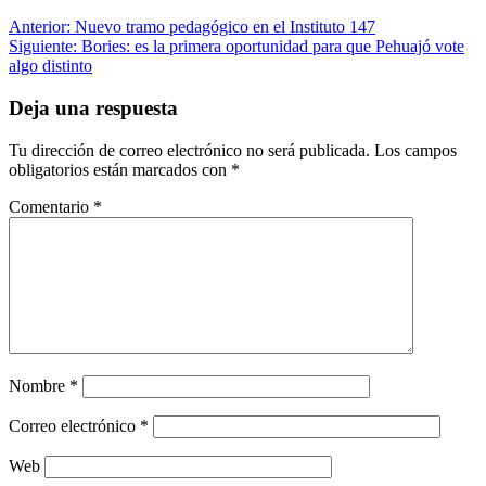
Navegación
Anterior:
Nuevo tramo pedagógico en el Instituto 147
Siguiente:
Bories: es la primera oportunidad para que Pehuajó vote
de
algo distinto
entradas
Deja una respuesta
Tu dirección de correo electrónico no será publicada.
Los campos
obligatorios están marcados con
*
Comentario
*
Nombre
*
Correo electrónico
*
Web