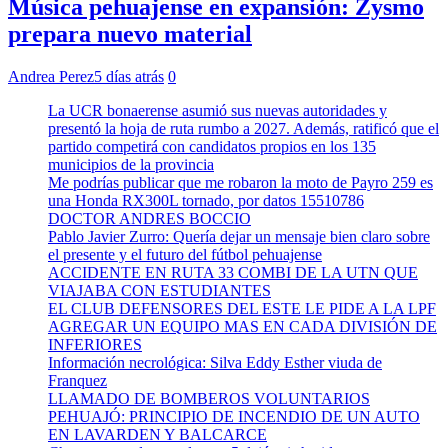
Música pehuajense en expansión: Zysmo
prepara nuevo material
Andrea Perez
5 días atrás
0
La UCR bonaerense asumió sus nuevas autoridades y
presentó la hoja de ruta rumbo a 2027. Además, ratificó que el
partido competirá con candidatos propios en los 135
municipios de la provincia
Me podrías publicar que me robaron la moto de Payro 259 es
una Honda RX300L tornado, por datos 15510786
DOCTOR ANDRES BOCCIO
Pablo Javier Zurro: Quería dejar un mensaje bien claro sobre
el presente y el futuro del fútbol pehuajense
ACCIDENTE EN RUTA 33 COMBI DE LA UTN QUE
VIAJABA CON ESTUDIANTES
EL CLUB DEFENSORES DEL ESTE LE PIDE A LA LPF
AGREGAR UN EQUIPO MAS EN CADA DIVISIÓN DE
INFERIORES
Información necrológica: Silva Eddy Esther viuda de
Franquez
LLAMADO DE BOMBEROS VOLUNTARIOS
PEHUAJÓ: PRINCIPIO DE INCENDIO DE UN AUTO
EN LAVARDEN Y BALCARCE