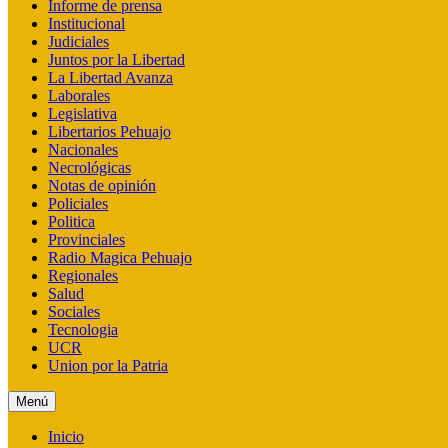
Informe de prensa
Institucional
Judiciales
Juntos por la Libertad
La Libertad Avanza
Laborales
Legislativa
Libertarios Pehuajo
Nacionales
Necrológicas
Notas de opinión
Policiales
Politica
Provinciales
Radio Magica Pehuajo
Regionales
Salud
Sociales
Tecnologia
UCR
Union por la Patria
Menú
Inicio