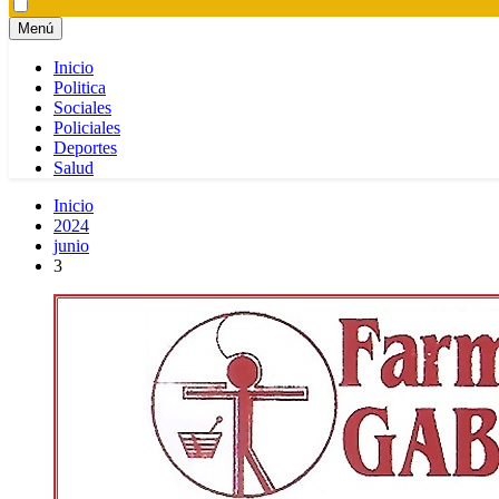
Menú
Inicio
Politica
Sociales
Policiales
Deportes
Salud
Inicio
2024
junio
3