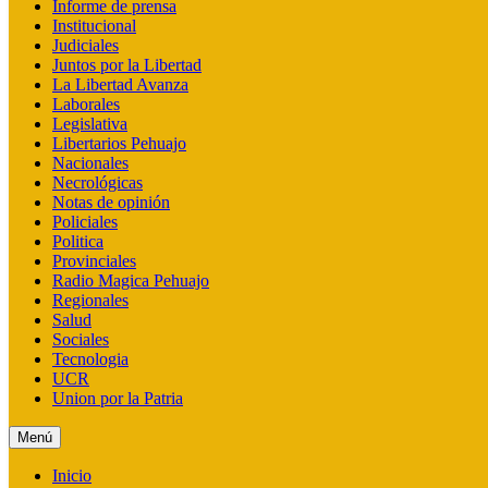
Informe de prensa
Institucional
Judiciales
Juntos por la Libertad
La Libertad Avanza
Laborales
Legislativa
Libertarios Pehuajo
Nacionales
Necrológicas
Notas de opinión
Policiales
Politica
Provinciales
Radio Magica Pehuajo
Regionales
Salud
Sociales
Tecnologia
UCR
Union por la Patria
Menú
Inicio