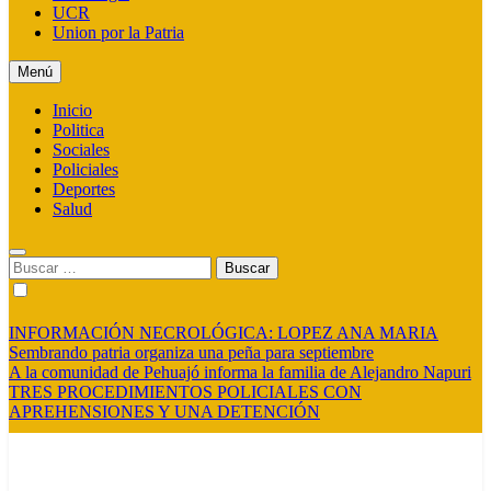
UCR
Union por la Patria
Menú
Inicio
Politica
Sociales
Policiales
Deportes
Salud
Buscar:
INFORMACIÓN NECROLÓGICA: LOPEZ ANA MARIA
Sembrando patria organiza una peña para septiembre
A la comunidad de Pehuajó informa la familia de Alejandro Napuri
TRES PROCEDIMIENTOS POLICIALES CON
APREHENSIONES Y UNA DETENCIÓN