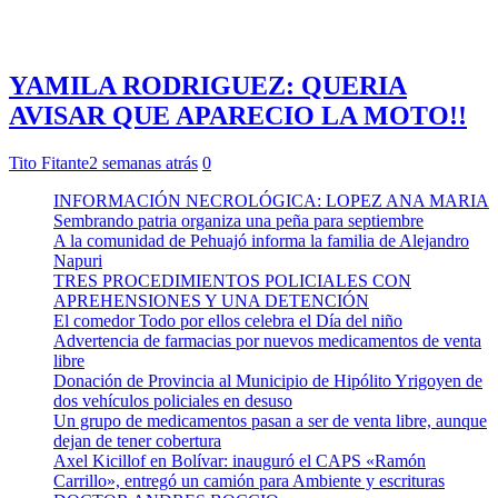
YAMILA RODRIGUEZ: QUERIA
AVISAR QUE APARECIO LA MOTO!!
Tito Fitante
2 semanas atrás
0
INFORMACIÓN NECROLÓGICA: LOPEZ ANA MARIA
Sembrando patria organiza una peña para septiembre
A la comunidad de Pehuajó informa la familia de Alejandro
Napuri
TRES PROCEDIMIENTOS POLICIALES CON
APREHENSIONES Y UNA DETENCIÓN
El comedor Todo por ellos celebra el Día del niño
Advertencia de farmacias por nuevos medicamentos de venta
libre
Donación de Provincia al Municipio de Hipólito Yrigoyen de
dos vehículos policiales en desuso
Un grupo de medicamentos pasan a ser de venta libre, aunque
dejan de tener cobertura
Axel Kicillof en Bolívar: inauguró el CAPS «Ramón
Carrillo», entregó un camión para Ambiente y escrituras