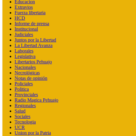
Educacion
Extravios
Fuerza libertaria
HCD
Informe de prensa
Institucional
Judiciales
Juntos por la Libertad
La Libertad Avanza
Laborales
Legislativa
Libertarios Pehuajo
Nacionales
Necrológicas
Notas de opinión
Policiales
Politica
Provinciales
Radio Magica Pehuajo
Regionales
Salud
Sociales
Tecnologia
UCR
Union por la Patria