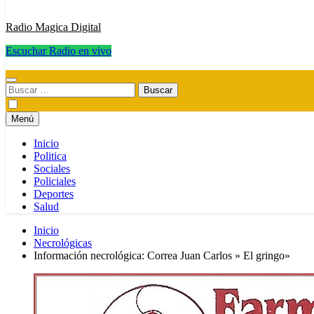
Radio Magica Digital
Escuchar Radio en vivo
Radio Magica Digital
Buscar:
Menú
Inicio
Politica
Sociales
Policiales
Deportes
Salud
Inicio
Necrológicas
Información necrológica: Correa Juan Carlos » El gringo»