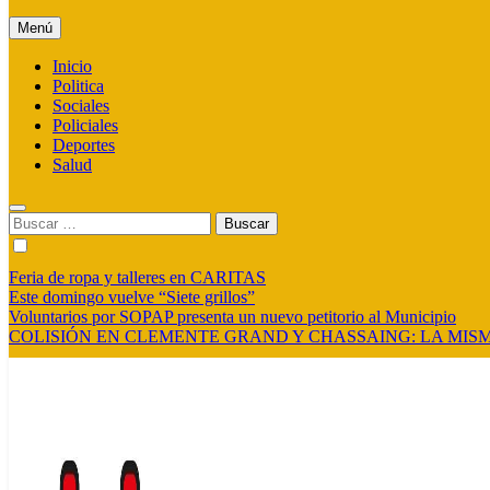
Menú
Inicio
Politica
Sociales
Policiales
Deportes
Salud
Buscar:
Feria de ropa y talleres en CARITAS
Este domingo vuelve “Siete grillos”
Voluntarios por SOPAP presenta un nuevo petitorio al Municipio
COLISIÓN EN CLEMENTE GRAND Y CHASSAING: LA MISM