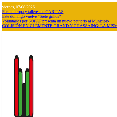
Saltar
viernes, 07/08/2026
al
Feria de ropa y talleres en CARITAS
contenido
Este domingo vuelve “Siete grillos”
Voluntarios por SOPAP presenta un nuevo petitorio al Municipio
COLISIÓN EN CLEMENTE GRAND Y CHASSAING: LA MISM