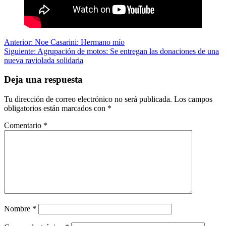
Navegación
Anterior:
Noe Casarini: Hermano mío
Siguiente:
Agrupación de motos: Se entregan las donaciones de una
de
nueva raviolada solidaria
entradas
Deja una respuesta
Tu dirección de correo electrónico no será publicada.
Los campos
obligatorios están marcados con
*
Comentario
*
Nombre
*