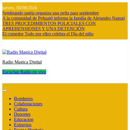
Saltar
jueves, 06/08/2026
al
Sembrando patria organiza una peña para septiembre
contenido
A la comunidad de Pehuajó informa la familia de Alejandro Napuri
TRES PROCEDIMIENTOS POLICIALES CON
APREHENSIONES Y UNA DETENCIÓN
El comedor Todo por ellos celebra el Día del niño
Radio Magica Digital
Escuchar Radio en vivo
Radio Magica Digital
Bomberos
Colaboraciones
Cultura
Deportes
Educacion
Extravios
Fuerza libertaria