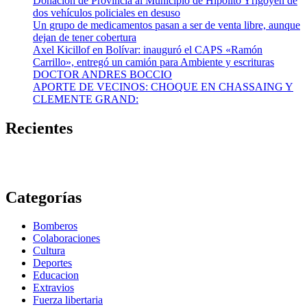
Donación de Provincia al Municipio de Hipólito Yrigoyen de
dos vehículos policiales en desuso
Un grupo de medicamentos pasan a ser de venta libre, aunque
dejan de tener cobertura
Axel Kicillof en Bolívar: inauguró el CAPS «Ramón
Carrillo», entregó un camión para Ambiente y escrituras
DOCTOR ANDRES BOCCIO
APORTE DE VECINOS: CHOQUE EN CHASSAING Y
CLEMENTE GRAND:
Recientes
Categorías
Bomberos
Colaboraciones
Cultura
Deportes
Educacion
Extravios
Fuerza libertaria