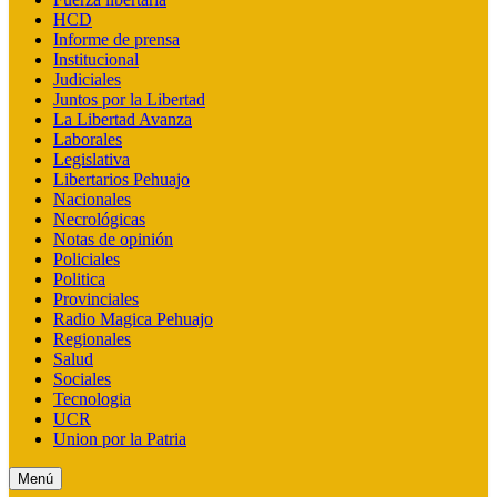
HCD
Informe de prensa
Institucional
Judiciales
Juntos por la Libertad
La Libertad Avanza
Laborales
Legislativa
Libertarios Pehuajo
Nacionales
Necrológicas
Notas de opinión
Policiales
Politica
Provinciales
Radio Magica Pehuajo
Regionales
Salud
Sociales
Tecnologia
UCR
Union por la Patria
Menú