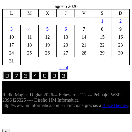
agosto 2026
L
M
X
J
V
S
D
1
2
3
4
5
6
7
8
9
10
11
12
13
14
15
16
17
18
19
20
21
22
23
24
25
26
27
28
29
30
31
« Jul
Volver Arriba
Radio Magica Digital 2026--- Echeverria 112 --- Pehuajo. WSP:
2396426325 ---- Diseño HM Informática
http://www.hminformatica.com.ar Funciona gracias a
BlazeThemes
.
×