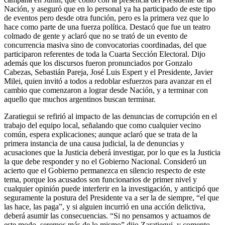
Nación, y aseguró que en lo personal ya ha participado de este tipo
de eventos pero desde otra función, pero es la primera vez que lo
hace como parte de una fuerza política. Destacó que fue un teatro
colmado de gente y aclaró que no se trató de un evento de
concurrencia masiva sino de convocatorias coordinadas, del que
participaron referentes de toda la Cuarta Sección Electoral. Dijo
además que los discursos fueron pronunciados por Gonzalo
Cabezas, Sebastián Pareja, José Luis Espert y el Presidente, Javier
Milei, quien invitó a todos a redoblar esfuerzos para avanzar en el
cambio que comenzaron a lograr desde Nación, y a terminar con
aquello que muchos argentinos buscan terminar.
Zaratiegui se refirió al impacto de las denuncias de corrupción en el
trabajo del equipo local, señalando que como cualquier vecino
común, espera explicaciones; aunque aclaró que se trata de la
primera instancia de una causa judicial, la de denuncias y
acusaciones que la Justicia deberá investigar, por lo que es la Justicia
la que debe responder y no el Gobierno Nacional. Consideró un
acierto que el Gobierno permanezca en silencio respecto de este
tema, porque los acusados son funcionarios de primer nivel y
cualquier opinión puede interferir en la investigación, y anticipó que
seguramente la postura del Presidente va a ser la de siempre, “el que
las hace, las paga”, y si alguien incurrió en una acción delictiva,
deberá asumir las consecuencias. “Si no pensamos y actuamos de
este modo, seremos más de lo mismo” dijo Zaratiegui, y comento