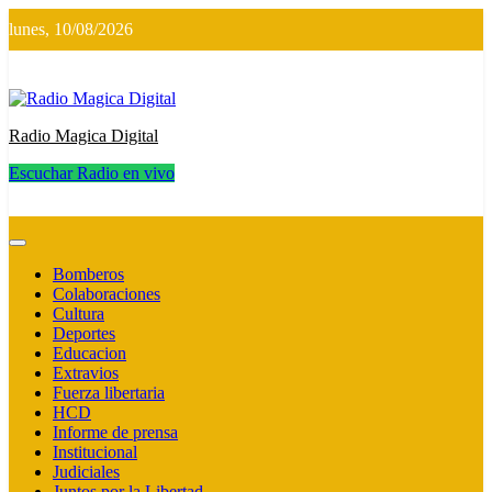
Saltar
lunes, 10/08/2026
al
contenido
Radio Magica Digital
Escuchar Radio en vivo
Radio Magica Digital
Bomberos
Colaboraciones
Cultura
Deportes
Educacion
Extravios
Fuerza libertaria
HCD
Informe de prensa
Institucional
Judiciales
Juntos por la Libertad