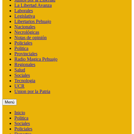
La Libertad Avanza
Laborales
Legislativa
Libertarios Pehuajo
Nacionales
Necrológicas
Notas de opinión
Policiales
Politica
Provinciales
Radio Magica Pehuajo
Regionales
Salud
Sociales
Tecnologia
UCR
Union por la Patria
Menú
Inicio
Politica
Sociales
Policiales