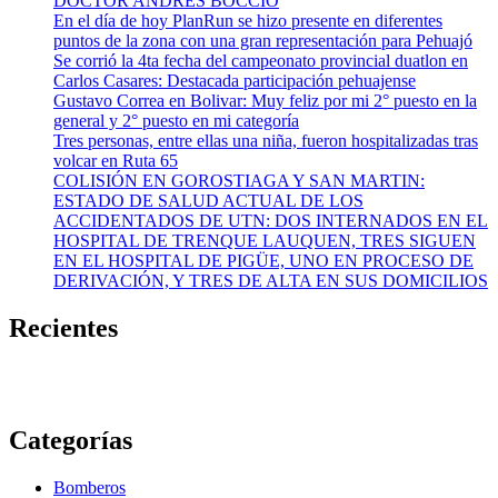
DOCTOR ANDRES BOCCIO
En el día de hoy PlanRun se hizo presente en diferentes
puntos de la zona con una gran representación para Pehuajó
Se corrió la 4ta fecha del campeonato provincial duatlon en
Carlos Casares: Destacada participación pehuajense
Gustavo Correa en Bolivar: Muy feliz por mi 2° puesto en la
general y 2° puesto en mi categoría
Tres personas, entre ellas una niña, fueron hospitalizadas tras
volcar en Ruta 65
COLISIÓN EN GOROSTIAGA Y SAN MARTIN:
ESTADO DE SALUD ACTUAL DE LOS
ACCIDENTADOS DE UTN: DOS INTERNADOS EN EL
HOSPITAL DE TRENQUE LAUQUEN, TRES SIGUEN
EN EL HOSPITAL DE PIGÜE, UNO EN PROCESO DE
DERIVACIÓN, Y TRES DE ALTA EN SUS DOMICILIOS
Recientes
Categorías
Bomberos