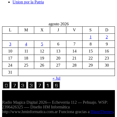
Union por la Patria
agosto 2026
L
M
X
J
V
S
D
1
2
3
4
5
6
7
8
9
10
11
12
13
14
15
16
17
18
19
20
21
22
23
24
25
26
27
28
29
30
31
« Jul
Volver Arriba
Radio Magica Digital 2026--- Echeverria 112 --- Pehuajo. WSP:
2396426325 ---- Diseño HM Informática
http://www.hminformatica.com.ar Funciona gracias a
BlazeThemes
.