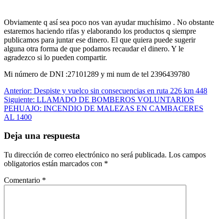
Obviamente q así sea poco nos van ayudar muchísimo . No obstante
estaremos haciendo rifas y elaborando los productos q siempre
publicamos para juntar ese dinero. El que quiera puede sugerir
alguna otra forma de que podamos recaudar el dinero. Y le
agradezco si lo pueden compartir.
Mi número de DNI :27101289 y mi num de tel 2396439780
Navegación
Anterior:
Despiste y vuelco sin consecuencias en ruta 226 km 448
Siguiente:
LLAMADO DE BOMBEROS VOLUNTARIOS
de
PEHUAJO: INCENDIO DE MALEZAS EN CAMBACERES
entradas
AL 1400
Deja una respuesta
Tu dirección de correo electrónico no será publicada.
Los campos
obligatorios están marcados con
*
Comentario
*