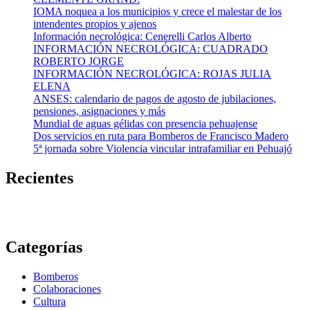
IOMA noquea a los municipios y crece el malestar de los
intendentes propios y ajenos
Información necrológica: Cenerelli Carlos Alberto
INFORMACIÓN NECROLÓGICA: CUADRADO
ROBERTO JORGE
INFORMACIÓN NECROLÓGICA: ROJAS JULIA
ELENA
ANSES: calendario de pagos de agosto de jubilaciones,
pensiones, asignaciones y más
Mundial de aguas gélidas con presencia pehuajense
Dos servicios en ruta para Bomberos de Francisco Madero
5ª jornada sobre Violencia vincular intrafamiliar en Pehuajó
Recientes
Categorías
Bomberos
Colaboraciones
Cultura