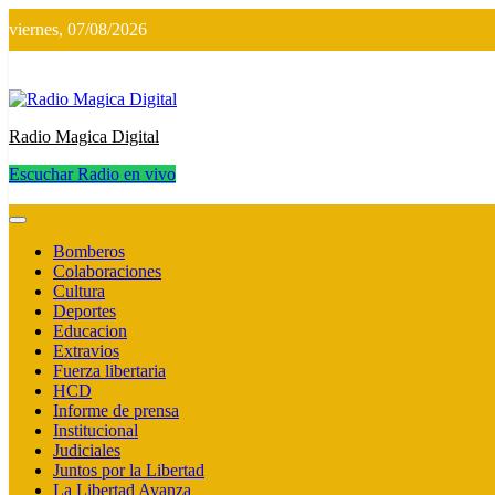
Saltar
viernes, 07/08/2026
al
contenido
Radio Magica Digital
Escuchar Radio en vivo
Radio Magica Digital
Bomberos
Colaboraciones
Cultura
Deportes
Educacion
Extravios
Fuerza libertaria
HCD
Informe de prensa
Institucional
Judiciales
Juntos por la Libertad
La Libertad Avanza