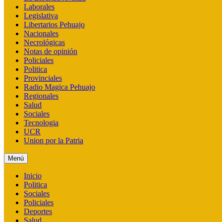
Laborales
Legislativa
Libertarios Pehuajo
Nacionales
Necrológicas
Notas de opinión
Policiales
Politica
Provinciales
Radio Magica Pehuajo
Regionales
Salud
Sociales
Tecnologia
UCR
Union por la Patria
Menú
Inicio
Politica
Sociales
Policiales
Deportes
Salud