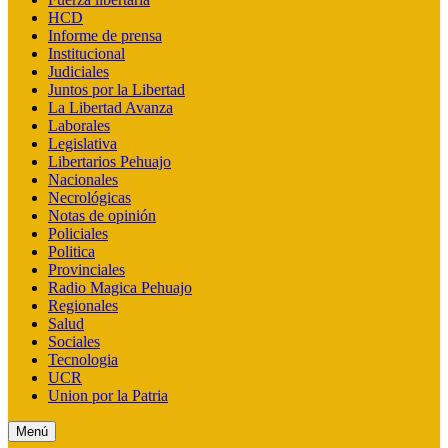
HCD
Informe de prensa
Institucional
Judiciales
Juntos por la Libertad
La Libertad Avanza
Laborales
Legislativa
Libertarios Pehuajo
Nacionales
Necrológicas
Notas de opinión
Policiales
Politica
Provinciales
Radio Magica Pehuajo
Regionales
Salud
Sociales
Tecnologia
UCR
Union por la Patria
Menú