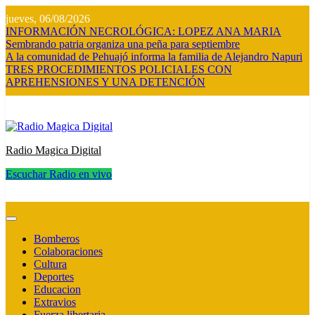
Saltar
jueves, 06/08/2026
al
INFORMACIÓN NECROLÓGICA: LOPEZ ANA MARIA
contenido
Sembrando patria organiza una peña para septiembre
A la comunidad de Pehuajó informa la familia de Alejandro Napuri
TRES PROCEDIMIENTOS POLICIALES CON
APREHENSIONES Y UNA DETENCIÓN
Radio Magica Digital
Escuchar Radio en vivo
Radio Magica Digital
Bomberos
Colaboraciones
Cultura
Deportes
Educacion
Extravios
Fuerza libertaria