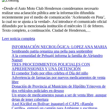
«Desde el Auto Moto Club Henderson consideramos necesario
realizar una aclaración pública ante la información difundida
recientemente por el medio de comunicación ‘Acelerando en Pista’,
la cual no se ajusta a la verdad». Así introduce el comunicado oficial
difundido por la mencionada institución el miércoles 11 de febrero.
Texto completo, a continuación. Ciudad de Henderson,…
Leer noticia completa
INFORMACIÓN NECROLÓGICA: LOPEZ ANA MARIA
Sembrando patria organiza una peña para septiembre
A la comunidad de Pehuajó informa la familia de Alejandro
Napuri
TRES PROCEDIMIENTOS POLICIALES CON
APREHENSIONES Y UNA DETENCIÓN
El comedor Todo por ellos celebra el Día del niño
Advertencia de farmacias por nuevos medicamentos de venta
libre
Donación de Provincia al Municipio de Hipólito Yrigoyen de
dos vehículos policiales en desuso
Un grupo de medicamentos pasan a ser de venta libre, aunque
dejan de tener cobertura
Axel Kicillof en Bolívar: inauguró el CAPS «Ramón
Carrillo», entregó un camión para Ambiente y escrituras