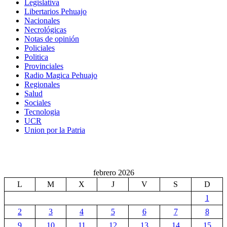
Legislativa
Libertarios Pehuajo
Nacionales
Necrológicas
Notas de opinión
Policiales
Politica
Provinciales
Radio Magica Pehuajo
Regionales
Salud
Sociales
Tecnologia
UCR
Union por la Patria
febrero 2026
L
M
X
J
V
S
D
1
2
3
4
5
6
7
8
9
10
11
12
13
14
15