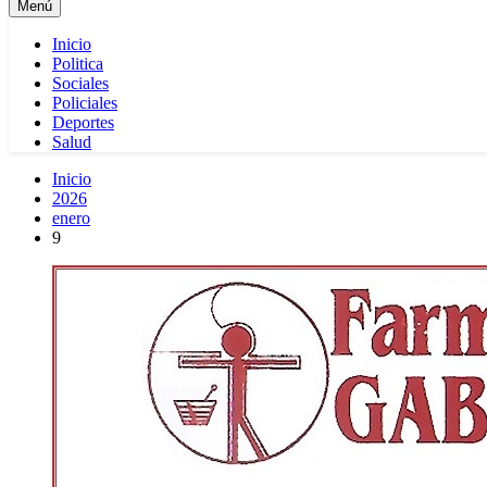
Menú
Inicio
Politica
Sociales
Policiales
Deportes
Salud
Inicio
2026
enero
9