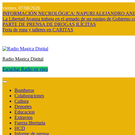
Saltar
viernes, 07/08/2026
al
INFORMACIÓN NECROLÓGICA: NAPURI ALEJANDRO AN
contenido
La Libertad Avanza trabaja en el armado de un equipo de Gobierno co
PARTE DE PRENSA DE DROGAS ILÍCITAS
Feria de ropa y talleres en CARITAS
Radio Magica Digital
Escuchar Radio en vivo
Radio Magica Digital
Bomberos
Colaboraciones
Cultura
Deportes
Educacion
Extravios
Fuerza libertaria
HCD
Informe de prensa