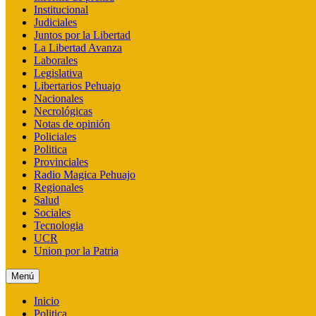
Institucional
Judiciales
Juntos por la Libertad
La Libertad Avanza
Laborales
Legislativa
Libertarios Pehuajo
Nacionales
Necrológicas
Notas de opinión
Policiales
Politica
Provinciales
Radio Magica Pehuajo
Regionales
Salud
Sociales
Tecnologia
UCR
Union por la Patria
Menú
Inicio
Politica