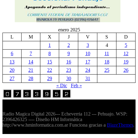
enero 2025
L
M
X
J
V
S
D
1
2
3
4
5
6
7
8
9
10
11
12
13
14
15
16
17
18
19
20
21
22
23
24
25
26
27
28
29
30
31
« Dic
Feb »
Volver Arriba
Radio Magica Digital 2026--- Echeverria 112 --- Pehuajo. WSP:
2396426325 ---- Diseño HM Informática
http://www.hminformatica.com.ar Funciona gracias a
BlazeThemes
.