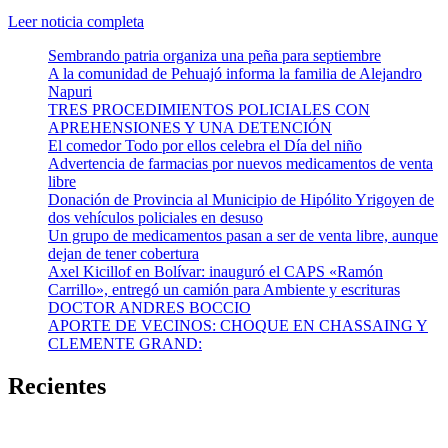
Leer noticia completa
Sembrando patria organiza una peña para septiembre
A la comunidad de Pehuajó informa la familia de Alejandro
Napuri
TRES PROCEDIMIENTOS POLICIALES CON
APREHENSIONES Y UNA DETENCIÓN
El comedor Todo por ellos celebra el Día del niño
Advertencia de farmacias por nuevos medicamentos de venta
libre
Donación de Provincia al Municipio de Hipólito Yrigoyen de
dos vehículos policiales en desuso
Un grupo de medicamentos pasan a ser de venta libre, aunque
dejan de tener cobertura
Axel Kicillof en Bolívar: inauguró el CAPS «Ramón
Carrillo», entregó un camión para Ambiente y escrituras
DOCTOR ANDRES BOCCIO
APORTE DE VECINOS: CHOQUE EN CHASSAING Y
CLEMENTE GRAND:
Recientes