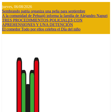
Saltar
jueves, 06/08/2026
al
Sembrando patria organiza una peña para septiembre
contenido
A la comunidad de Pehuajó informa la familia de Alejandro Napuri
TRES PROCEDIMIENTOS POLICIALES CON
APREHENSIONES Y UNA DETENCIÓN
El comedor Todo por ellos celebra el Día del niño