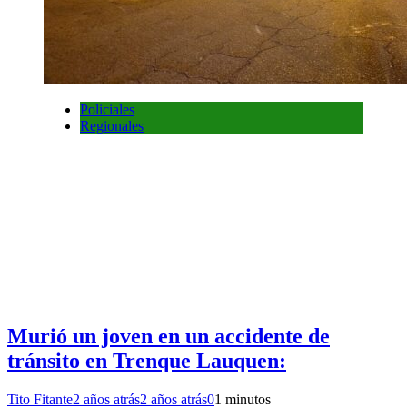
Policiales
Regionales
Murió un joven en un accidente de
tránsito en Trenque Lauquen:
Tito Fitante
2 años atrás
2 años atrás
0
1 minutos