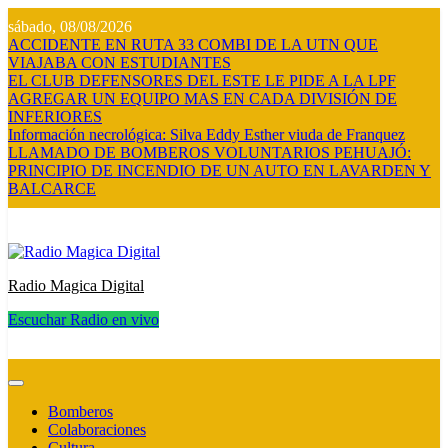
Saltar
sábado, 08/08/2026
al
ACCIDENTE EN RUTA 33 COMBI DE LA UTN QUE
contenido
VIAJABA CON ESTUDIANTES
EL CLUB DEFENSORES DEL ESTE LE PIDE A LA LPF
AGREGAR UN EQUIPO MAS EN CADA DIVISIÓN DE
INFERIORES
Información necrológica: Silva Eddy Esther viuda de Franquez
LLAMADO DE BOMBEROS VOLUNTARIOS PEHUAJÓ:
PRINCIPIO DE INCENDIO DE UN AUTO EN LAVARDEN Y
BALCARCE
Radio Magica Digital
Escuchar Radio en vivo
Radio Magica Digital
Bomberos
Colaboraciones
Cultura