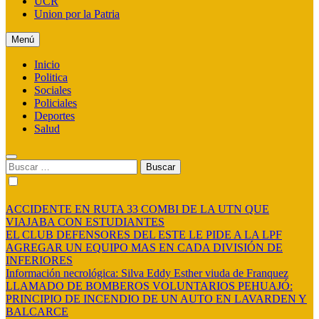
UCR
Union por la Patria
Menú
Inicio
Politica
Sociales
Policiales
Deportes
Salud
Buscar:
ACCIDENTE EN RUTA 33 COMBI DE LA UTN QUE
VIAJABA CON ESTUDIANTES
EL CLUB DEFENSORES DEL ESTE LE PIDE A LA LPF
AGREGAR UN EQUIPO MAS EN CADA DIVISIÓN DE
INFERIORES
Información necrológica: Silva Eddy Esther viuda de Franquez
LLAMADO DE BOMBEROS VOLUNTARIOS PEHUAJÓ:
PRINCIPIO DE INCENDIO DE UN AUTO EN LAVARDEN Y
BALCARCE