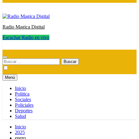
Radio Magica Digital
Escuchar Radio en vivo
Radio Magica Digital
Buscar:
Menú
Inicio
Politica
Sociales
Policiales
Deportes
Salud
Inicio
2025
enero