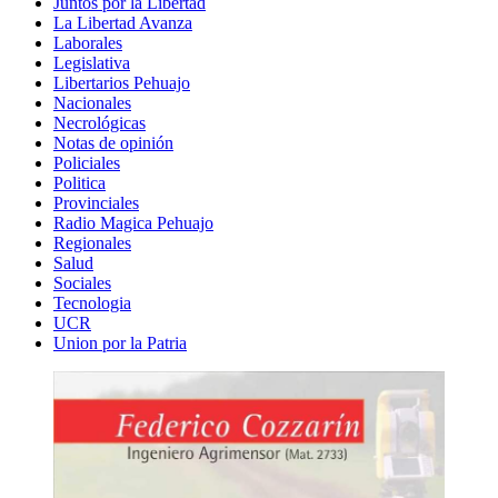
Juntos por la Libertad
La Libertad Avanza
Laborales
Legislativa
Libertarios Pehuajo
Nacionales
Necrológicas
Notas de opinión
Policiales
Politica
Provinciales
Radio Magica Pehuajo
Regionales
Salud
Sociales
Tecnologia
UCR
Union por la Patria