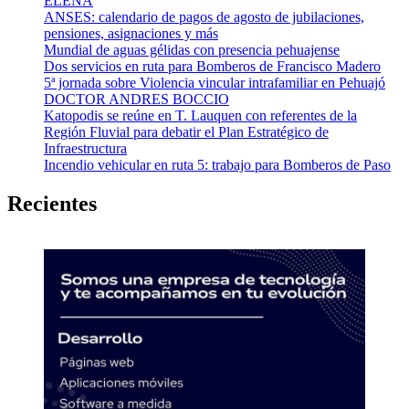
ELENA
ANSES: calendario de pagos de agosto de jubilaciones,
pensiones, asignaciones y más
Mundial de aguas gélidas con presencia pehuajense
Dos servicios en ruta para Bomberos de Francisco Madero
5ª jornada sobre Violencia vincular intrafamiliar en Pehuajó
DOCTOR ANDRES BOCCIO
Katopodis se reúne en T. Lauquen con referentes de la
Región Fluvial para debatir el Plan Estratégico de
Infraestructura
Incendio vehicular en ruta 5: trabajo para Bomberos de Paso
Recientes