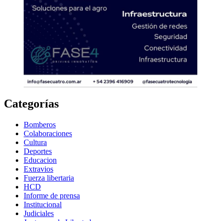
Categorías
Bomberos
Colaboraciones
Cultura
Deportes
Educacion
Extravios
Fuerza libertaria
HCD
Informe de prensa
Institucional
Judiciales