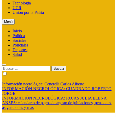
Tecnologia
UCR
Union por la Patria
Menú
Inicio
Politica
Sociales
Policiales
Deportes
Salud
Buscar:
Información necrológica: Cenerelli Carlos Alberto
INFORMACIÓN NECROLÓGICA: CUADRADO ROBERTO
JORGE
INFORMACIÓN NECROLÓGICA: ROJAS JULIA ELENA
ANSES: calendario de pagos de agosto de jubilaciones, pensiones,
asignaciones y más