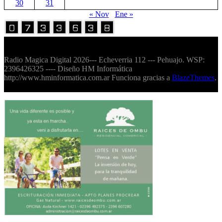
30
31
« Nov
Ene »
Volver Arriba
Radio Magica Digital 2026--- Echeverria 112 --- Pehuajo. WSP:
2396426325 ---- Diseño HM Informática
http://www.hminformatica.com.ar Funciona gracias a
BlazeThemes
.