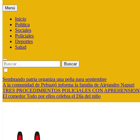
Menú
Inicio
Politica
Sociales
Policiales
Deportes
Salud
Buscar:
Sembrando patria organiza una peña para septiembre
A la comunidad de Pehuajó informa la familia de Alejandro Napuri
TRES PROCEDIMIENTOS POLICIALES CON APREHENSION
El comedor Todo por ellos celebra el Día del niño