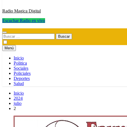
Radio Magica Digital
Escuchar Radio en vivo
Radio Magica Digital
Buscar:
Menú
Inicio
Politica
Sociales
Policiales
Deportes
Salud
Inicio
2024
julio
2