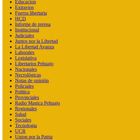
Educacion
Extravios
Fuerza libertaria
HCD
Informe de prensa
Institucional
Judiciales
Juntos por la Libertad
La Libertad Avanza
Laborales
Legislativa
Libertarios Pehuajo
Nacionales
Necrológicas
Notas de opinión
Policiales
Politica
Provinciales
Radio Magica Pehuajo
Regionales
Salud
Sociales
Tecnologia
UCR
Union por la Patria