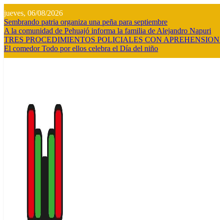
Saltar
jueves, 06/08/2026
al
Sembrando patria organiza una peña para septiembre
contenido
A la comunidad de Pehuajó informa la familia de Alejandro Napuri
TRES PROCEDIMIENTOS POLICIALES CON APREHENSION
El comedor Todo por ellos celebra el Día del niño