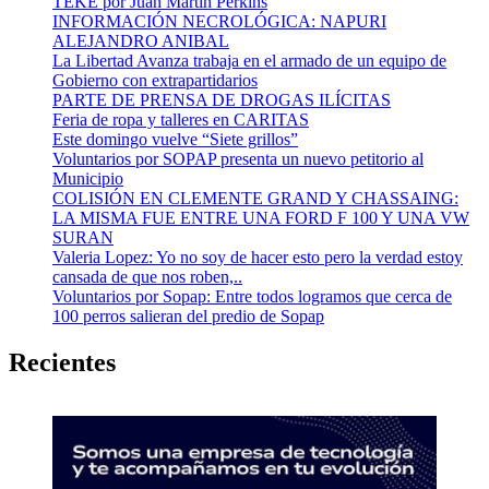
TEKE por Juan Martin Perkins
INFORMACIÓN NECROLÓGICA: NAPURI
ALEJANDRO ANIBAL
La Libertad Avanza trabaja en el armado de un equipo de
Gobierno con extrapartidarios
PARTE DE PRENSA DE DROGAS ILÍCITAS
Feria de ropa y talleres en CARITAS
Este domingo vuelve “Siete grillos”
Voluntarios por SOPAP presenta un nuevo petitorio al
Municipio
COLISIÓN EN CLEMENTE GRAND Y CHASSAING:
LA MISMA FUE ENTRE UNA FORD F 100 Y UNA VW
SURAN
Valeria Lopez: Yo no soy de hacer esto pero la verdad estoy
cansada de que nos roben,..
Voluntarios por Sopap: Entre todos logramos que cerca de
100 perros salieran del predio de Sopap
Recientes