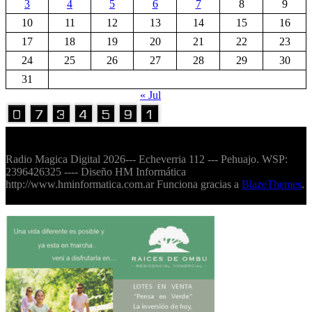
3
4
5
6
7
8
9
10
11
12
13
14
15
16
17
18
19
20
21
22
23
24
25
26
27
28
29
30
31
« Jul
Volver Arriba
Radio Magica Digital 2026--- Echeverria 112 --- Pehuajo. WSP:
2396426325 ---- Diseño HM Informática
http://www.hminformatica.com.ar Funciona gracias a
BlazeThemes
.