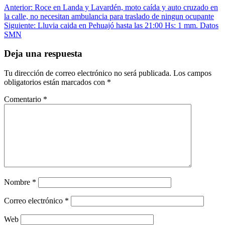
Navegación
Anterior:
Roce en Landa y Lavardén, moto caída y auto cruzado en
la calle, no necesitan ambulancia para traslado de ningun ocupante
de
Siguiente:
Lluvia caida en Pehuajó hasta las 21:00 Hs: 1 mm. Datos
entradas
SMN
Deja una respuesta
Tu dirección de correo electrónico no será publicada.
Los campos
obligatorios están marcados con
*
Comentario
*
Nombre
*
Correo electrónico
*
Web