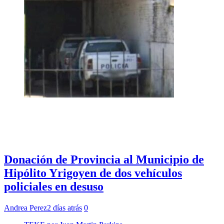
Donación de Provincia al Municipio de
Hipólito Yrigoyen de dos vehículos
policiales en desuso
Andrea Perez
2 días atrás
0