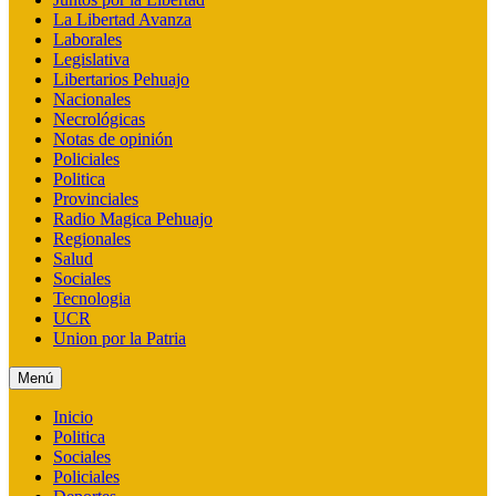
La Libertad Avanza
Laborales
Legislativa
Libertarios Pehuajo
Nacionales
Necrológicas
Notas de opinión
Policiales
Politica
Provinciales
Radio Magica Pehuajo
Regionales
Salud
Sociales
Tecnologia
UCR
Union por la Patria
Menú
Inicio
Politica
Sociales
Policiales