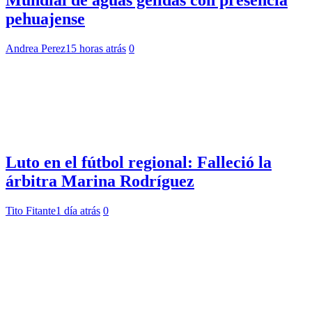
Mundial de aguas gélidas con presencia
pehuajense
Andrea Perez
15 horas atrás
0
Luto en el fútbol regional: Falleció la
árbitra Marina Rodríguez
Tito Fitante
1 día atrás
0