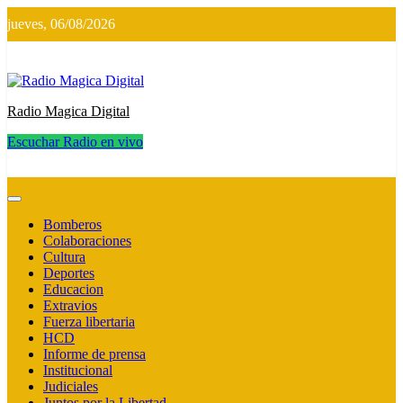
Saltar
jueves, 06/08/2026
al
contenido
Radio Magica Digital
Escuchar Radio en vivo
Radio Magica Digital
Bomberos
Colaboraciones
Cultura
Deportes
Educacion
Extravios
Fuerza libertaria
HCD
Informe de prensa
Institucional
Judiciales
Juntos por la Libertad