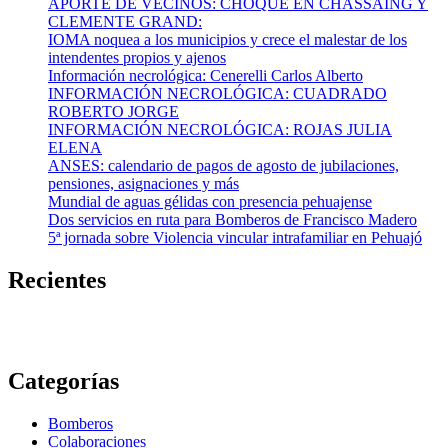
APORTE DE VECINOS: CHOQUE EN CHASSAING Y
CLEMENTE GRAND:
IOMA noquea a los municipios y crece el malestar de los
intendentes propios y ajenos
Información necrológica: Cenerelli Carlos Alberto
INFORMACIÓN NECROLÓGICA: CUADRADO
ROBERTO JORGE
INFORMACIÓN NECROLÓGICA: ROJAS JULIA
ELENA
ANSES: calendario de pagos de agosto de jubilaciones,
pensiones, asignaciones y más
Mundial de aguas gélidas con presencia pehuajense
Dos servicios en ruta para Bomberos de Francisco Madero
5ª jornada sobre Violencia vincular intrafamiliar en Pehuajó
Recientes
Categorías
Bomberos
Colaboraciones