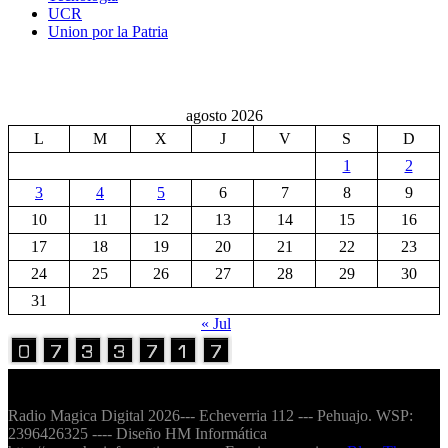
UCR
Union por la Patria
agosto 2026
L
M
X
J
V
S
D
1
2
3
4
5
6
7
8
9
10
11
12
13
14
15
16
17
18
19
20
21
22
23
24
25
26
27
28
29
30
31
« Jul
Volver Arriba
Radio Magica Digital 2026--- Echeverria 112 --- Pehuajo. WSP:
2396426325 ---- Diseño HM Informática