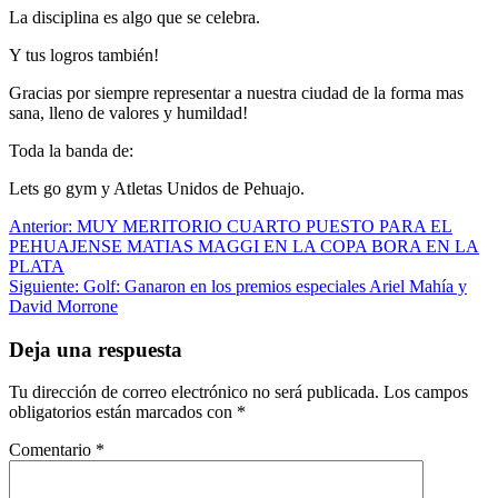
La disciplina es algo que se celebra.
Y tus logros también!
Gracias por siempre representar a nuestra ciudad de la forma mas
sana, lleno de valores y humildad!
Toda la banda de:
Lets go gym y Atletas Unidos de Pehuajo.
Navegación
Anterior:
MUY MERITORIO CUARTO PUESTO PARA EL
PEHUAJENSE MATIAS MAGGI EN LA COPA BORA EN LA
de
PLATA
entradas
Siguiente:
Golf: Ganaron en los premios especiales Ariel Mahía y
David Morrone
Deja una respuesta
Tu dirección de correo electrónico no será publicada.
Los campos
obligatorios están marcados con
*
Comentario
*