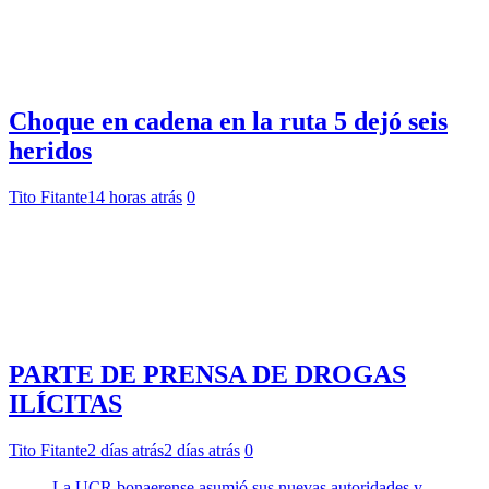
Choque en cadena en la ruta 5 dejó seis
heridos
Tito Fitante
14 horas atrás
0
PARTE DE PRENSA DE DROGAS
ILÍCITAS
Tito Fitante
2 días atrás
2 días atrás
0
La UCR bonaerense asumió sus nuevas autoridades y