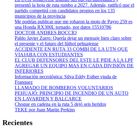
presentó la hoja de ruta rumbo a 2027. Además, ratificó que el
partido competirá con candidatos propios en los 135
municipios de la provincia
Me podrías publicar que me robaron la moto de Payro 259 es
una Honda RX300L tornado, por datos 15510786
DOCTOR ANDRES BOCCIO
Pablo Javier Zurro: Quería dejar un mensaje bien claro sobre
el presente y el futuro del fútbol pehuajense
ACCIDENTE EN RUTA 33 COMBI DE LA UTN QUE
VIAJABA CON ESTUDIANTES
EL CLUB DEFENSORES DEL ESTE LE PIDE A LA LPF
AGREGAR UN EQUIPO MAS EN CADA DIVISIÓN DE
INFERIORES
Información necrológica: Silva Eddy Esther viuda de
Franquez
LLAMADO DE BOMBEROS VOLUNTARIOS
PEHUAJÓ: PRINCIPIO DE INCENDIO DE UN AUTO
EN LAVARDEN Y BALCARCE
Choque en cadena en la ruta 5 dejó seis heridos
TEKE por Juan Martin Perkins
Recientes