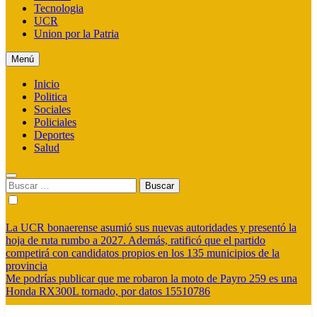
Tecnologia
UCR
Union por la Patria
Menú
Inicio
Politica
Sociales
Policiales
Deportes
Salud
Buscar:
La UCR bonaerense asumió sus nuevas autoridades y presentó la
hoja de ruta rumbo a 2027. Además, ratificó que el partido
competirá con candidatos propios en los 135 municipios de la
provincia
Me podrías publicar que me robaron la moto de Payro 259 es una
Honda RX300L tornado, por datos 15510786