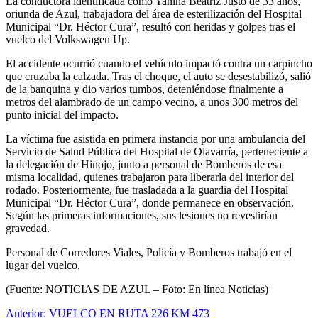
La conductora identificada como Yanina Beatriz Justo de 33 años,
oriunda de Azul, trabajadora del área de esterilización del Hospital
Municipal “Dr. Héctor Cura”, resultó con heridas y golpes tras el
vuelco del Volkswagen Up.
El accidente ocurrió cuando el vehículo impactó contra un carpincho
que cruzaba la calzada. Tras el choque, el auto se desestabilizó, salió
de la banquina y dio varios tumbos, deteniéndose finalmente a
metros del alambrado de un campo vecino, a unos 300 metros del
punto inicial del impacto.
La víctima fue asistida en primera instancia por una ambulancia del
Servicio de Salud Pública del Hospital de Olavarría, perteneciente a
la delegación de Hinojo, junto a personal de Bomberos de esa
misma localidad, quienes trabajaron para liberarla del interior del
rodado. Posteriormente, fue trasladada a la guardia del Hospital
Municipal “Dr. Héctor Cura”, donde permanece en observación.
Según las primeras informaciones, sus lesiones no revestirían
gravedad.
Personal de Corredores Viales, Policía y Bomberos trabajó en el
lugar del vuelco.
(Fuente: NOTICIAS DE AZUL – Foto: En línea Noticias)
Navegación
Anterior:
VUELCO EN RUTA 226 KM 473