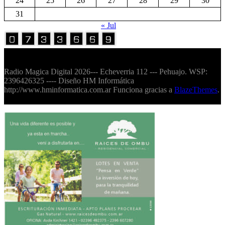
24
25
26
27
28
29
30
31
« Jul
Volver Arriba
Radio Magica Digital 2026--- Echeverria 112 --- Pehuajo. WSP:
2396426325 ---- Diseño HM Informática
http://www.hminformatica.com.ar Funciona gracias a
BlazeThemes
.