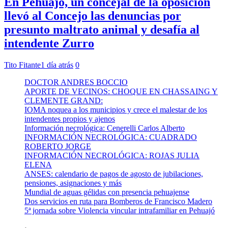
En Pehuajó, un concejal de la oposición
llevó al Concejo las denuncias por
presunto maltrato animal y desafía al
intendente Zurro
Tito Fitante
1 día atrás
0
DOCTOR ANDRES BOCCIO
APORTE DE VECINOS: CHOQUE EN CHASSAING Y
CLEMENTE GRAND:
IOMA noquea a los municipios y crece el malestar de los
intendentes propios y ajenos
Información necrológica: Cenerelli Carlos Alberto
INFORMACIÓN NECROLÓGICA: CUADRADO
ROBERTO JORGE
INFORMACIÓN NECROLÓGICA: ROJAS JULIA
ELENA
ANSES: calendario de pagos de agosto de jubilaciones,
pensiones, asignaciones y más
Mundial de aguas gélidas con presencia pehuajense
Dos servicios en ruta para Bomberos de Francisco Madero
5ª jornada sobre Violencia vincular intrafamiliar en Pehuajó