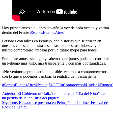
Hoy presentamos a quienes llevarán la voz de cada vecino y vecina
dentro del Frente
#SomosBuenosAires
.
Personas con raíces en Pehuajó, con historias que se cruzan en
nuestras calles, en nuestras escuelas, en nuestros clubes… y con un
mismo compromiso: trabajar por un futuro mejor para todos.
Porque amamos este lugar y sabemos que juntos podemos construir
un Pehuajó más justo, más transparente y con más oportunidades.
«No venimos a prometer lo imposible, venimos a comprometernos
con lo que sí podemos cambiar: la realidad de nuestra gente.»
#SomosBuenosAires
#Pehuajó
#UCR
#Compromiso
#Unidad
#Futuro
#
Navegación
Anterior:
El Gobierno oficializó el nombre de “Día del Niño” tras
un pedido de la industria del juguete
de
Siguiente:
Re santa se presenta en Pehuajó en el Primer Festival de
entradas
Rock de Espiral