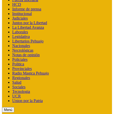
HCD
Informe de prensa
Institucional
Judiciales
Juntos por la Libertad
La Libertad Avanza
Laborales
Legislativa
Libertarios Pehuajo
Nacionales
Necrológicas
Notas de opinión
Policiales
Politica
Provinciales
Radio Magica Pehuajo
Regionales
Salud
Sociales
Tecnologia
UCR
Union por la Patria
Menú