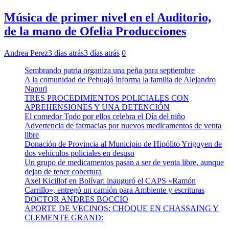
Música de primer nivel en el Auditorio,
de la mano de Ofelia Producciones
Andrea Perez
3 días atrás
3 días atrás
0
Sembrando patria organiza una peña para septiembre
A la comunidad de Pehuajó informa la familia de Alejandro
Napuri
TRES PROCEDIMIENTOS POLICIALES CON
APREHENSIONES Y UNA DETENCIÓN
El comedor Todo por ellos celebra el Día del niño
Advertencia de farmacias por nuevos medicamentos de venta
libre
Donación de Provincia al Municipio de Hipólito Yrigoyen de
dos vehículos policiales en desuso
Un grupo de medicamentos pasan a ser de venta libre, aunque
dejan de tener cobertura
Axel Kicillof en Bolívar: inauguró el CAPS «Ramón
Carrillo», entregó un camión para Ambiente y escrituras
DOCTOR ANDRES BOCCIO
APORTE DE VECINOS: CHOQUE EN CHASSAING Y
CLEMENTE GRAND: