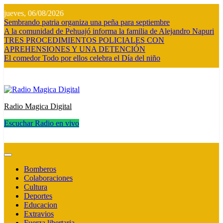
Saltar
jueves, 06/08/2026
al
Sembrando patria organiza una peña para septiembre
contenido
A la comunidad de Pehuajó informa la familia de Alejandro Napuri
TRES PROCEDIMIENTOS POLICIALES CON
APREHENSIONES Y UNA DETENCIÓN
El comedor Todo por ellos celebra el Día del niño
Radio Magica Digital
Escuchar Radio en vivo
Radio Magica Digital
Bomberos
Colaboraciones
Cultura
Deportes
Educacion
Extravios
Fuerza libertaria