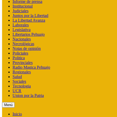
Informe de prensa
Institucional
Judiciales
Juntos por la Libertad
La Libertad Avanza
Laborales
Legislativa
Libertarios Pehuajo
Nacionales
Necrológicas
Notas de opinión
Policiales
Politica
Provinciales
Radio Magica Pehuajo
Regionales
Salud
Sociales
Tecnologia
UCR
Union por la Patria
Menú
Inicio