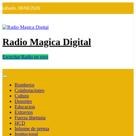
Saltar
sábado, 08/08/2026
al
contenido
Radio Magica Digital
Escuchar Radio en vivo
Radio Magica Digital
Bomberos
Colaboraciones
Cultura
Deportes
Educacion
Extravios
Fuerza libertaria
HCD
Informe de prensa
Institucional