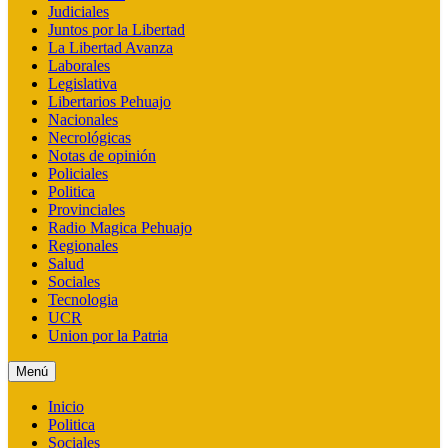
Judiciales
Juntos por la Libertad
La Libertad Avanza
Laborales
Legislativa
Libertarios Pehuajo
Nacionales
Necrológicas
Notas de opinión
Policiales
Politica
Provinciales
Radio Magica Pehuajo
Regionales
Salud
Sociales
Tecnologia
UCR
Union por la Patria
Menú
Inicio
Politica
Sociales