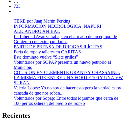
…
733
TEKE por Juan Martin Perkins
INFORMACIÓN NECROLÓGICA: NAPURI
ALEJANDRO ANIBAL
La Libertad Avanza trabaja en el armado de un equipo de
Gobierno con extrapartidarios
PARTE DE PRENSA DE DROGAS ILÍCITAS
Feria de ropa y talleres en CARITAS
Este domingo vuelve “Siete grillos”
Voluntarios por SOPAP presenta un nuevo petitorio al
Municipio
COLISIÓN EN CLEMENTE GRAND Y CHASSAING:
LA MISMA FUE ENTRE UNA FORD F 100 Y UNA VW
SURAN
Valeria Lopez: Yo no soy de hacer esto pero la verdad estoy
cansada de que nos roben,..
Voluntarios por Sopap: Entre todos logramos que cerca de
100 perros salieran del predio de Sopap
Recientes