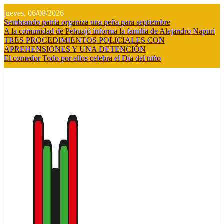
Saltar
jueves, 06/08/2026
al
Sembrando patria organiza una peña para septiembre
contenido
A la comunidad de Pehuajó informa la familia de Alejandro Napuri
TRES PROCEDIMIENTOS POLICIALES CON
APREHENSIONES Y UNA DETENCIÓN
El comedor Todo por ellos celebra el Día del niño