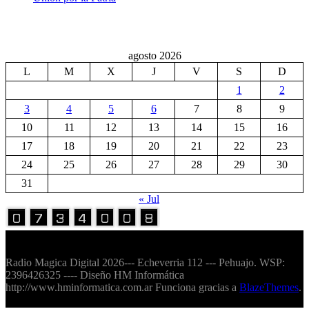
agosto 2026
L
M
X
J
V
S
D
1
2
3
4
5
6
7
8
9
10
11
12
13
14
15
16
17
18
19
20
21
22
23
24
25
26
27
28
29
30
31
« Jul
Volver Arriba
Radio Magica Digital 2026--- Echeverria 112 --- Pehuajo. WSP:
2396426325 ---- Diseño HM Informática
http://www.hminformatica.com.ar Funciona gracias a
BlazeThemes
.