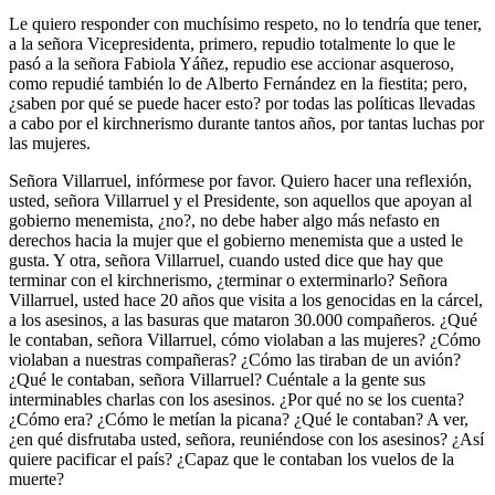
Le quiero responder con muchísimo respeto, no lo tendría que tener,
a la señora Vicepresidenta, primero, repudio totalmente lo que le
pasó a la señora Fabiola Yáñez, repudio ese accionar asqueroso,
como repudié también lo de Alberto Fernández en la fiestita; pero,
¿saben por qué se puede hacer esto? por todas las políticas llevadas
a cabo por el kirchnerismo durante tantos años, por tantas luchas por
las mujeres.
Señora Villarruel, infórmese por favor. Quiero hacer una reflexión,
usted, señora Villarruel y el Presidente, son aquellos que apoyan al
gobierno menemista, ¿no?, no debe haber algo más nefasto en
derechos hacia la mujer que el gobierno menemista que a usted le
gusta. Y otra, señora Villarruel, cuando usted dice que hay que
terminar con el kirchnerismo, ¿terminar o exterminarlo? Señora
Villarruel, usted hace 20 años que visita a los genocidas en la cárcel,
a los asesinos, a las basuras que mataron 30.000 compañeros. ¿Qué
le contaban, señora Villarruel, cómo violaban a las mujeres? ¿Cómo
violaban a nuestras compañeras? ¿Cómo las tiraban de un avión?
¿Qué le contaban, señora Villarruel? Cuéntale a la gente sus
interminables charlas con los asesinos. ¿Por qué no se los cuenta?
¿Cómo era? ¿Cómo le metían la picana? ¿Qué le contaban? A ver,
¿en qué disfrutaba usted, señora, reuniéndose con los asesinos? ¿Así
quiere pacificar el país? ¿Capaz que le contaban los vuelos de la
muerte?