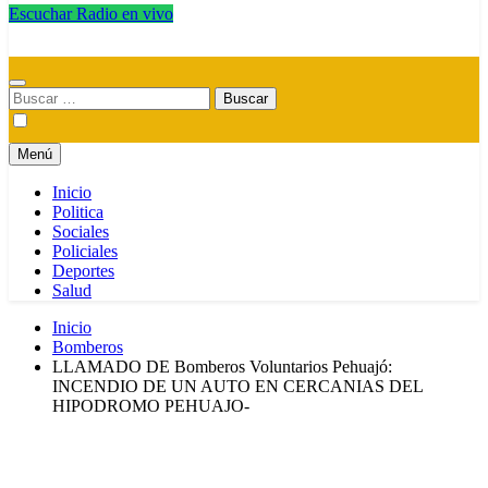
Escuchar Radio en vivo
Radio Magica Digital
Buscar:
Menú
Inicio
Politica
Sociales
Policiales
Deportes
Salud
Inicio
Bomberos
LLAMADO DE Bomberos Voluntarios Pehuajó:
INCENDIO DE UN AUTO EN CERCANIAS DEL
HIPODROMO PEHUAJO-