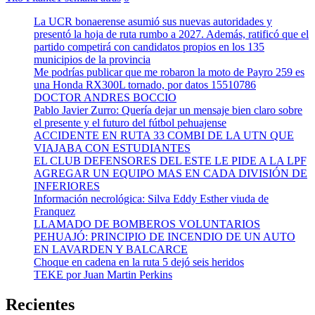
La UCR bonaerense asumió sus nuevas autoridades y
presentó la hoja de ruta rumbo a 2027. Además, ratificó que el
partido competirá con candidatos propios en los 135
municipios de la provincia
Me podrías publicar que me robaron la moto de Payro 259 es
una Honda RX300L tornado, por datos 15510786
DOCTOR ANDRES BOCCIO
Pablo Javier Zurro: Quería dejar un mensaje bien claro sobre
el presente y el futuro del fútbol pehuajense
ACCIDENTE EN RUTA 33 COMBI DE LA UTN QUE
VIAJABA CON ESTUDIANTES
EL CLUB DEFENSORES DEL ESTE LE PIDE A LA LPF
AGREGAR UN EQUIPO MAS EN CADA DIVISIÓN DE
INFERIORES
Información necrológica: Silva Eddy Esther viuda de
Franquez
LLAMADO DE BOMBEROS VOLUNTARIOS
PEHUAJÓ: PRINCIPIO DE INCENDIO DE UN AUTO
EN LAVARDEN Y BALCARCE
Choque en cadena en la ruta 5 dejó seis heridos
TEKE por Juan Martin Perkins
Recientes