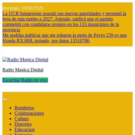
Saltar
domingo, 09/08/2026
al
La UCR bonaerense asumió sus nuevas autoridades y presentó la
contenido
hoja de ruta rumbo a 2027. Además, ratificó que el partido
competirá con candidatos propios en los 135 municipios de la
provincia
Me podrías publicar que me robaron la moto de Payro 259 es una
Honda RX300L tornado, por datos 15510786
Radio Magica Digital
Escuchar Radio en vivo
Radio Magica Digital
Bomberos
Colaboraciones
Cultura
Deportes
Educacion
Extravios