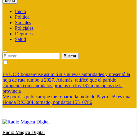
Menú
Inicio
Politica
Sociales
Policiales
Deportes
Salud
Buscar:
La UCR bonaerense asumió sus nuevas autoridades y presentó la
hoja de ruta rumbo a 2027. Además, ratificó que el partido
competirá con candidatos propios en los 135 municipios de la
provincia
Me podrías publicar que me robaron la moto de Payro 259 es una
Honda RX300L tornado, por datos 15510786
Radio Magica Digital