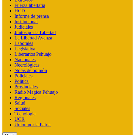
Fuerza libertaria
HCD
Informe de prensa
Institucional
Judiciales
Juntos por la Libertad
La Libertad Avanza
Laborales
Legislativa
Libertarios Pehuajo
Nacionales
Necrológicas
Notas de opinión
Policiales
Politica
Provinciales
Radio Magica Pehuajo
Regionales
Salud
Sociales
Tecnologia
UCR
Union por la Patria