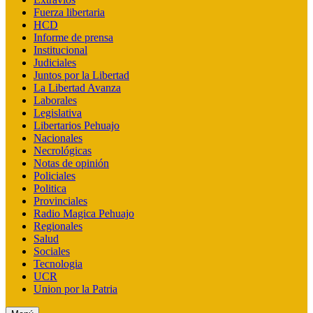
Fuerza libertaria
HCD
Informe de prensa
Institucional
Judiciales
Juntos por la Libertad
La Libertad Avanza
Laborales
Legislativa
Libertarios Pehuajo
Nacionales
Necrológicas
Notas de opinión
Policiales
Politica
Provinciales
Radio Magica Pehuajo
Regionales
Salud
Sociales
Tecnologia
UCR
Union por la Patria