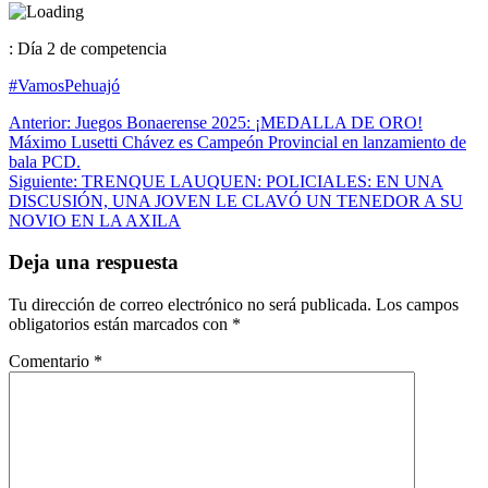
: Día 2 de competencia
#VamosPehuajó
Navegación
Anterior:
Juegos Bonaerense 2025: ¡MEDALLA DE ORO!
Máximo Lusetti Chávez es Campeón Provincial en lanzamiento de
de
bala PCD.
entradas
Siguiente:
TRENQUE LAUQUEN: POLICIALES: EN UNA
DISCUSIÓN, UNA JOVEN LE CLAVÓ UN TENEDOR A SU
NOVIO EN LA AXILA
Deja una respuesta
Tu dirección de correo electrónico no será publicada.
Los campos
obligatorios están marcados con
*
Comentario
*