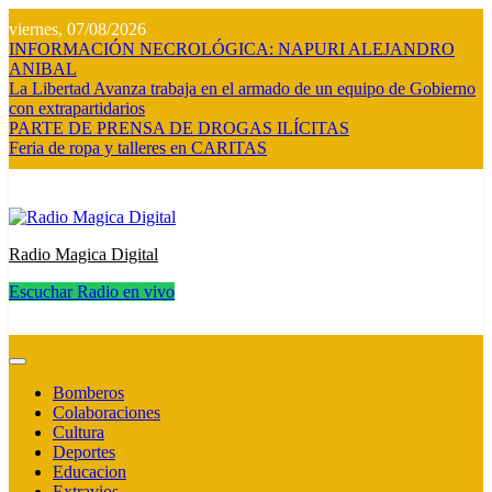
Saltar
viernes, 07/08/2026
al
INFORMACIÓN NECROLÓGICA: NAPURI ALEJANDRO
contenido
ANIBAL
La Libertad Avanza trabaja en el armado de un equipo de Gobierno
con extrapartidarios
PARTE DE PRENSA DE DROGAS ILÍCITAS
Feria de ropa y talleres en CARITAS
Radio Magica Digital
Escuchar Radio en vivo
Radio Magica Digital
Bomberos
Colaboraciones
Cultura
Deportes
Educacion
Extravios