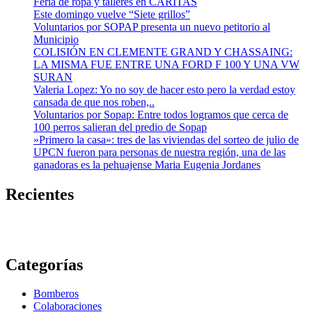
Feria de ropa y talleres en CARITAS
Este domingo vuelve “Siete grillos”
Voluntarios por SOPAP presenta un nuevo petitorio al
Municipio
COLISIÓN EN CLEMENTE GRAND Y CHASSAING:
LA MISMA FUE ENTRE UNA FORD F 100 Y UNA VW
SURAN
Valeria Lopez: Yo no soy de hacer esto pero la verdad estoy
cansada de que nos roben,..
Voluntarios por Sopap: Entre todos logramos que cerca de
100 perros salieran del predio de Sopap
»Primero la casa»: tres de las viviendas del sorteo de julio de
UPCN fueron para personas de nuestra región, una de las
ganadoras es la pehuajense Maria Eugenia Jordanes
Recientes
Categorías
Bomberos
Colaboraciones