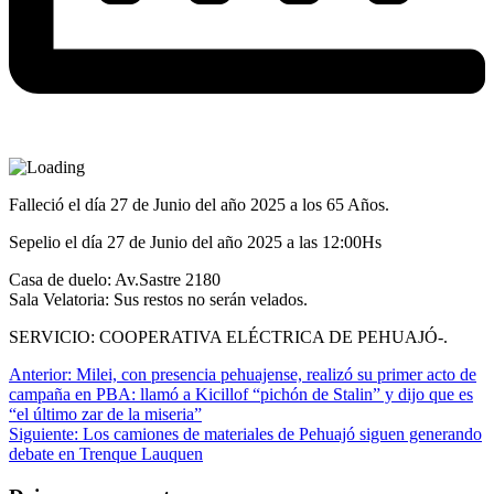
Falleció el día 27 de Junio del año 2025 a los 65 Años.
Sepelio el día 27 de Junio del año 2025 a las 12:00Hs
Casa de duelo: Av.Sastre 2180
Sala Velatoria: Sus restos no serán velados.
SERVICIO: COOPERATIVA ELÉCTRICA DE PEHUAJÓ-.
Navegación
Anterior:
Milei, con presencia pehuajense, realizó su primer acto de
campaña en PBA: llamó a Kicillof “pichón de Stalin” y dijo que es
de
“el último zar de la miseria”
entradas
Siguiente:
Los camiones de materiales de Pehuajó siguen generando
debate en Trenque Lauquen