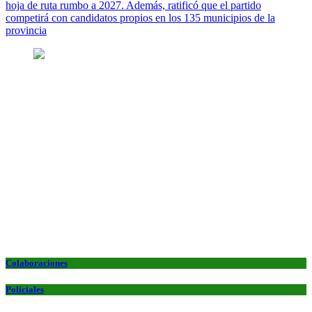
hoja de ruta rumbo a 2027. Además, ratificó que el partido
competirá con candidatos propios en los 135 municipios de la
provincia
Colaboraciones
Policiales