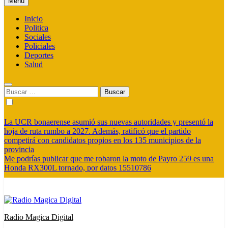
Menú
Inicio
Politica
Sociales
Policiales
Deportes
Salud
Buscar:
La UCR bonaerense asumió sus nuevas autoridades y presentó la
hoja de ruta rumbo a 2027. Además, ratificó que el partido
competirá con candidatos propios en los 135 municipios de la
provincia
Me podrías publicar que me robaron la moto de Payro 259 es una
Honda RX300L tornado, por datos 15510786
Radio Magica Digital