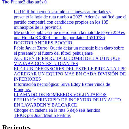
Tito Fitante
3 días atrás
0
La UCR bonaerense asumió sus nuevas autoridades y
presentó la hoja de ruta rumbo a 2027. Además, ratificó que el
partido competirá con candidatos propios en los 135
municipios de la provincia
Me podrías publicar que me robaron la moto de Payro 259 es
una Honda RX300L tornado, por datos 15510786
DOCTOR ANDRES BOCCIO
Pablo Javier Zurro: Quería dejar un mensaje bien claro sobre
el presente y el futuro del fútbol pehuajense
ACCIDENTE EN RUTA 33 COMBI DE LA UTN QUE
VIAJABA CON ESTUDIANTES
EL CLUB DEFENSORES DEL ESTE LE PIDE A LA LPF
AGREGAR UN EQUIPO MAS EN CADA DIVISIÓN DE
INFERIORES
Información necrológica: Silva Eddy Esther viuda de
Franquez
LLAMADO DE BOMBEROS VOLUNTARIOS
PEHUAJÓ: PRINCIPIO DE INCENDIO DE UN AUTO
EN LAVARDEN Y BALCARCE
Choque en cadena en la ruta 5 dejó seis heridos
TEKE por Juan Martin Perkins
Recientes