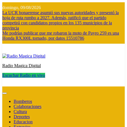
Saltar
domingo, 09/08/2026
al
La UCR bonaerense asumió sus nuevas autoridades y presentó la
contenido
hoja de ruta rumbo a 2027. Además, ratificó que el partido
competirá con candidatos propios en los 135 municipios de la
provincia
Me podrías publicar que me robaron la moto de Payro 259 es una
Honda RX300L tornado, por datos 15510786
Radio Magica Digital
Escuchar Radio en vivo
Radio Magica Digital
Bomberos
Colaboraciones
Cultura
Deportes
Educacion
Extravios