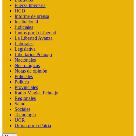
Fuerza libertaria
HCD
Informe de prensa
Institucional
Judiciales
Juntos por la Libertad
La Libertad Avanza
Laborales
Legislativa
Libertarios Pehuajo
Nacionales
Necrológicas
Notas de opinión
Policiales
Politica
Provinciales
Radio Magica Pehuajo
Regionales
Salud
Sociales
Tecnologia
UCR
Union por la Patria