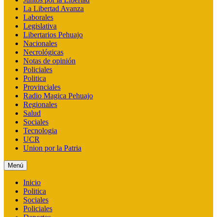
La Libertad Avanza
Laborales
Legislativa
Libertarios Pehuajo
Nacionales
Necrológicas
Notas de opinión
Policiales
Politica
Provinciales
Radio Magica Pehuajo
Regionales
Salud
Sociales
Tecnologia
UCR
Union por la Patria
Menú
Inicio
Politica
Sociales
Policiales