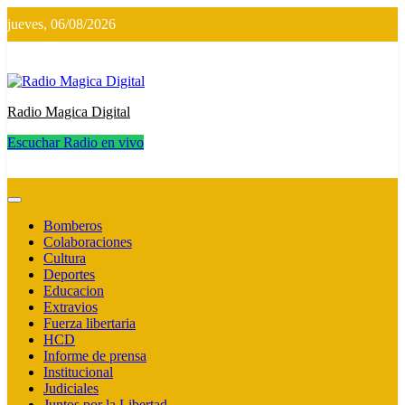
Saltar
jueves, 06/08/2026
al
contenido
Radio Magica Digital
Escuchar Radio en vivo
Radio Magica Digital
Bomberos
Colaboraciones
Cultura
Deportes
Educacion
Extravios
Fuerza libertaria
HCD
Informe de prensa
Institucional
Judiciales
Juntos por la Libertad