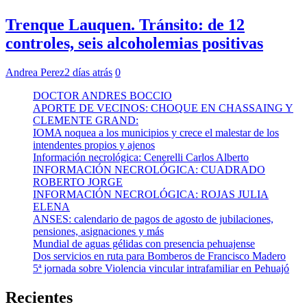
Trenque Lauquen. Tránsito: de 12
controles, seis alcoholemias positivas
Andrea Perez
2 días atrás
0
DOCTOR ANDRES BOCCIO
APORTE DE VECINOS: CHOQUE EN CHASSAING Y
CLEMENTE GRAND:
IOMA noquea a los municipios y crece el malestar de los
intendentes propios y ajenos
Información necrológica: Cenerelli Carlos Alberto
INFORMACIÓN NECROLÓGICA: CUADRADO
ROBERTO JORGE
INFORMACIÓN NECROLÓGICA: ROJAS JULIA
ELENA
ANSES: calendario de pagos de agosto de jubilaciones,
pensiones, asignaciones y más
Mundial de aguas gélidas con presencia pehuajense
Dos servicios en ruta para Bomberos de Francisco Madero
5ª jornada sobre Violencia vincular intrafamiliar en Pehuajó
Recientes