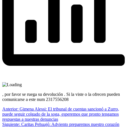
, por favor se ruega su devolución . Si la viste o la ofrecen pueden
comunicarse a este num 2317556208
Navegación
Anterior:
Gimena Alessi: El tribunal de cuentas sancionó a Zurro,
puede seguir colgado de la soga, esperemos que pronto tengamos
de
respuestas a nuestras denuncias
entradas
Siguiente:
Caritas Pehuajó: Adviento preparemos nuestro corazón