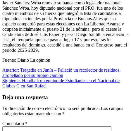
Javier Sánchez Wrba renovar su banca como legislador nacional.
Sánchez Wrba, hoy diputado nacional por el PRO, fue uno de los
cuatro miembros de su fuerza que integró la lista de candidatos a
diputados nacionales por la Provincia de Buenos Aires que su
espacio compartió para estas elecciones con La Libertad Avanza y
ocupaba inicialmente el puesto 21 de la nómina, pero al caerse la
candidatura de José Luis Espert y pasar Diego Santilli a encabezar la
lista, el trenquelauquense pasó al lugar 17 y por eso, tras los
resultados del domingo, accedió a una banca en el Congreso para el
período 2025-2029.
Fuente: Diario La opinión
Navegación
Anterior:
Tragedia en Junín – Falleció un recolector de residuos,
atropellado por su propio camión
de
Siguiente:
Handbal: un equipo de Estudiantes en el Nacional de
entradas
Clubes C en San Rafael
Deja una respuesta
Tu dirección de correo electrónico no será publicada.
Los campos
obligatorios están marcados con
*
Comentario
*