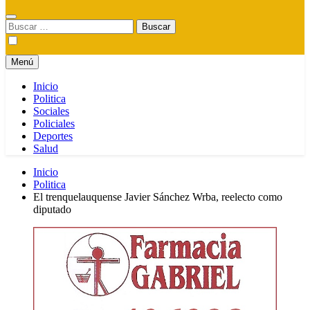
Buscar:
Menú
Inicio
Politica
Sociales
Policiales
Deportes
Salud
Inicio
Politica
El trenquelauquense Javier Sánchez Wrba, reelecto como
diputado