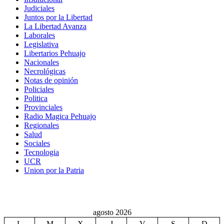
Judiciales
Juntos por la Libertad
La Libertad Avanza
Laborales
Legislativa
Libertarios Pehuajo
Nacionales
Necrológicas
Notas de opinión
Policiales
Politica
Provinciales
Radio Magica Pehuajo
Regionales
Salud
Sociales
Tecnologia
UCR
Union por la Patria
agosto 2026
L
M
X
J
V
S
D