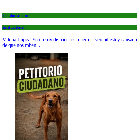
Colaboraciones
Institucional
Valeria Lopez: Yo no soy de hacer esto pero la verdad estoy cansada
de que nos roben,..