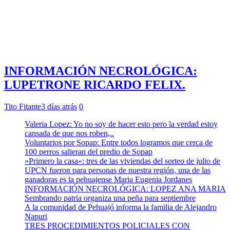
INFORMACIÓN NECROLÓGICA:
LUPETRONE RICARDO FELIX.
Tito Fitante
3 días atrás
0
Valeria Lopez: Yo no soy de hacer esto pero la verdad estoy
cansada de que nos roben,..
Voluntarios por Sopap: Entre todos logramos que cerca de
100 perros salieran del predio de Sopap
»Primero la casa»: tres de las viviendas del sorteo de julio de
UPCN fueron para personas de nuestra región, una de las
ganadoras es la pehuajense Maria Eugenia Jordanes
INFORMACIÓN NECROLÓGICA: LOPEZ ANA MARIA
Sembrando patria organiza una peña para septiembre
A la comunidad de Pehuajó informa la familia de Alejandro
Napuri
TRES PROCEDIMIENTOS POLICIALES CON