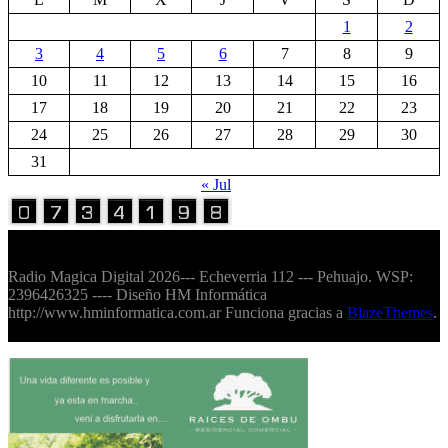
1
2
3
4
5
6
7
8
9
10
11
12
13
14
15
16
17
18
19
20
21
22
23
24
25
26
27
28
29
30
31
« Jul
Volver Arriba
Radio Magica Digital 2026--- Echeverria 112 --- Pehuajo. WSP:
2396426325 ---- Diseño HM Informática
http://www.hminformatica.com.ar Funciona gracias a
BlazeThemes
.