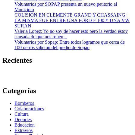
Voluntarios por SOPAP presenta un nuevo petitorio al
Municipio
COLISIÓN EN CLEMENTE GRAND Y CHASSAING:
LA MISMA FUE ENTRE UNA FORD F 100 Y UNA VW
SURAN
Valeria Lopez: Yo no soy de hacer esto pero la verdad estoy
cansada de que nos roben,..
Voluntarios por Sopap: Entre todos logramos que cerca de
100 perros salieran del predio de Sopap
Recientes
Categorías
Bomberos
Colaboraciones
Cultura
Deportes
Educacion
Extravios