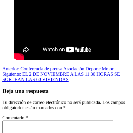
Navegación
Anterior:
Conferencia de prensa Asociación Deporte Motor
Siguiente:
EL 2 DE NOVIEMBRE A LAS 11,30 HORAS SE
de
SORTEAN LAS 60 VIVIENDAS
entradas
Deja una respuesta
Tu dirección de correo electrónico no será publicada.
Los campos
obligatorios están marcados con
*
Comentario
*