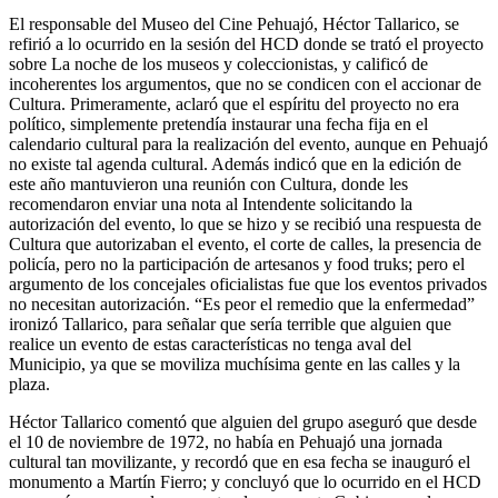
El responsable del Museo del Cine Pehuajó, Héctor Tallarico, se
refirió a lo ocurrido en la sesión del HCD donde se trató el proyecto
sobre La noche de los museos y coleccionistas, y calificó de
incoherentes los argumentos, que no se condicen con el accionar de
Cultura. Primeramente, aclaró que el espíritu del proyecto no era
político, simplemente pretendía instaurar una fecha fija en el
calendario cultural para la realización del evento, aunque en Pehuajó
no existe tal agenda cultural. Además indicó que en la edición de
este año mantuvieron una reunión con Cultura, donde les
recomendaron enviar una nota al Intendente solicitando la
autorización del evento, lo que se hizo y se recibió una respuesta de
Cultura que autorizaban el evento, el corte de calles, la presencia de
policía, pero no la participación de artesanos y food truks; pero el
argumento de los concejales oficialistas fue que los eventos privados
no necesitan autorización. “Es peor el remedio que la enfermedad”
ironizó Tallarico, para señalar que sería terrible que alguien que
realice un evento de estas características no tenga aval del
Municipio, ya que se moviliza muchísima gente en las calles y la
plaza.
Héctor Tallarico comentó que alguien del grupo aseguró que desde
el 10 de noviembre de 1972, no había en Pehuajó una jornada
cultural tan movilizante, y recordó que en esa fecha se inauguró el
monumento a Martín Fierro; y concluyó que lo ocurrido en el HCD