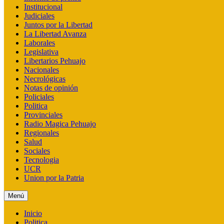
Institucional
Judiciales
Juntos por la Libertad
La Libertad Avanza
Laborales
Legislativa
Libertarios Pehuajo
Nacionales
Necrológicas
Notas de opinión
Policiales
Politica
Provinciales
Radio Magica Pehuajo
Regionales
Salud
Sociales
Tecnologia
UCR
Union por la Patria
Menú
Inicio
Politica