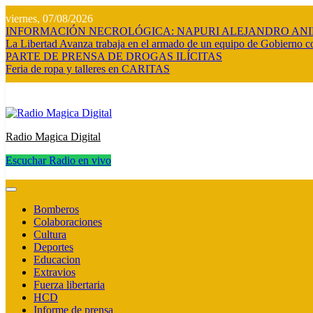
Saltar
viernes, 07/08/2026
al
INFORMACIÓN NECROLÓGICA: NAPURI ALEJANDRO AN
contenido
La Libertad Avanza trabaja en el armado de un equipo de Gobierno co
PARTE DE PRENSA DE DROGAS ILÍCITAS
Feria de ropa y talleres en CARITAS
Radio Magica Digital
Escuchar Radio en vivo
Radio Magica Digital
Bomberos
Colaboraciones
Cultura
Deportes
Educacion
Extravios
Fuerza libertaria
HCD
Informe de prensa