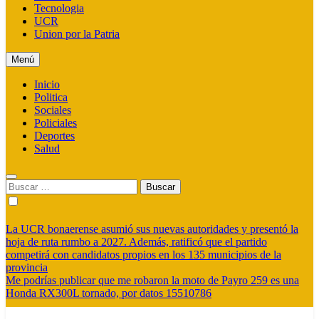
Tecnologia
UCR
Union por la Patria
Menú
Inicio
Politica
Sociales
Policiales
Deportes
Salud
Buscar:
La UCR bonaerense asumió sus nuevas autoridades y presentó la
hoja de ruta rumbo a 2027. Además, ratificó que el partido
competirá con candidatos propios en los 135 municipios de la
provincia
Me podrías publicar que me robaron la moto de Payro 259 es una
Honda RX300L tornado, por datos 15510786