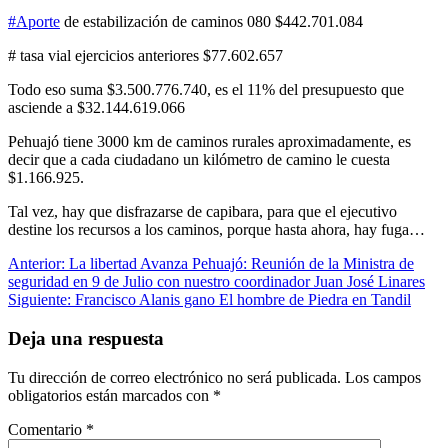
#Aporte
de estabilización de caminos 080 $442.701.084
# tasa vial ejercicios anteriores $77.602.657
Todo eso suma $3.500.776.740, es el 11% del presupuesto que
asciende a $32.144.619.066
Pehuajó tiene 3000 km de caminos rurales aproximadamente, es
decir que a cada ciudadano un kilómetro de camino le cuesta
$1.166.925.
Tal vez, hay que disfrazarse de capibara, para que el ejecutivo
destine los recursos a los caminos, porque hasta ahora, hay fuga…
Navegación
Anterior:
La libertad Avanza Pehuajó: Reunión de la Ministra de
seguridad en 9 de Julio con nuestro coordinador Juan José Linares
de
Siguiente:
Francisco Alanis gano El hombre de Piedra en Tandil
entradas
Deja una respuesta
Tu dirección de correo electrónico no será publicada.
Los campos
obligatorios están marcados con
*
Comentario
*