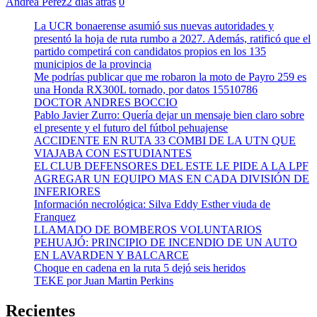
Andrea Perez
2 días atrás
0
La UCR bonaerense asumió sus nuevas autoridades y
presentó la hoja de ruta rumbo a 2027. Además, ratificó que el
partido competirá con candidatos propios en los 135
municipios de la provincia
Me podrías publicar que me robaron la moto de Payro 259 es
una Honda RX300L tornado, por datos 15510786
DOCTOR ANDRES BOCCIO
Pablo Javier Zurro: Quería dejar un mensaje bien claro sobre
el presente y el futuro del fútbol pehuajense
ACCIDENTE EN RUTA 33 COMBI DE LA UTN QUE
VIAJABA CON ESTUDIANTES
EL CLUB DEFENSORES DEL ESTE LE PIDE A LA LPF
AGREGAR UN EQUIPO MAS EN CADA DIVISIÓN DE
INFERIORES
Información necrológica: Silva Eddy Esther viuda de
Franquez
LLAMADO DE BOMBEROS VOLUNTARIOS
PEHUAJÓ: PRINCIPIO DE INCENDIO DE UN AUTO
EN LAVARDEN Y BALCARCE
Choque en cadena en la ruta 5 dejó seis heridos
TEKE por Juan Martin Perkins
Recientes