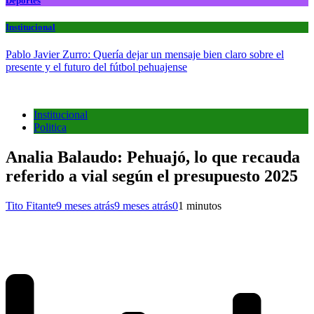
Deportes
Institucional
Pablo Javier Zurro: Quería dejar un mensaje bien claro sobre el
presente y el futuro del fútbol pehuajense
Institucional
Politica
Analia Balaudo: Pehuajó, lo que recauda
referido a vial según el presupuesto 2025
Tito Fitante
9 meses atrás
9 meses atrás
0
1 minutos